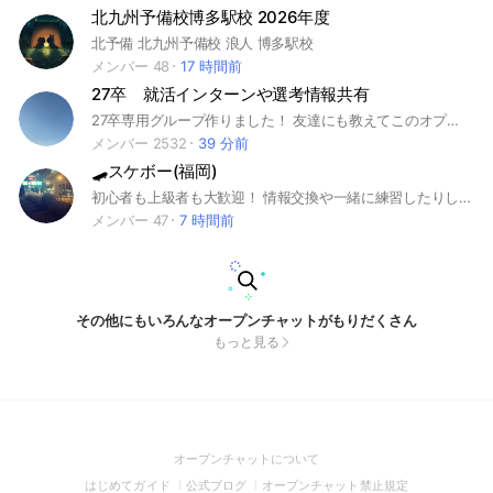
北九州予備校博多駅校 2026年度
北予備 北九州予備校 浪人 博多駅校
メンバー 48
17 時間前
27卒 就活インターンや選考情報共有
27卒専用グループ作りました！ 友達にも教えてこのオプチャ広げていこう！ ＃就活＃25卒#広告＃マスコミ＃印刷#テレビ#ラジオ＃芸能#芸能人 マスコミ ＃出版#新聞#インターンシップ＃本選考#大学生 学生 大学 就職対策 就活対策 早期選考 面接 面接対策 内々定 インターン ES 情報共有 玉手箱 Webテスト 伊藤忠商事 キーエンス 食品関連 営業職 事務所 事務職 情報管理 サービス業 #ユニスタイル#面接#採用 #内定#ES#エントリーシート＃自己分析＃業界研究＃企業研究＃自己PR #ガクチカ#学生時代頑張ったこと＃志望動機#webテスト＃ウェブテスト #GD ＃グループディスカッション＃グルディス＃OB訪問＃企業選び＃就活対策＃就活準備＃大手企業＃中小企業#ベンチャー企業#日系企業＃外資系企業 ＃電通#博報堂#ADK#サイバー＃JR東日本企画 ＃読売広告社＃ 東急#DAC #大広#NHK #テレ朝＃テレ東＃TBS #フジテレビ＃ 日本テレビ＃スカパー＃ジェイコム＃WOWWOW #朝日放送#朝日放送＃毎日放送#読売テレビ＃凸版印刷#DNP #ソニーミュージック#ポニーキャニオン＃エイベックス ＃松竹#東宝＃東映＃ 講談社＃集英社＃小学館#KADOKAWA#トーハン＃新潮社＃文 藝春秋#読売新聞#朝日新聞＃毎日新聞＃日経新聞＃産経新聞
メンバー 2532
39 分前
🛹スケボー(福岡)
初心者も上級者も大歓迎！ 情報交換や一緒に練習したりしませんか？
メンバー 47
7 時間前
その他にもいろんなオープンチャットがもりだくさん
もっと見る
(Open
オープンチャットについて
in
(Open
(Open
(Open
はじめてガイド
公式ブログ
オープンチャット禁止規定