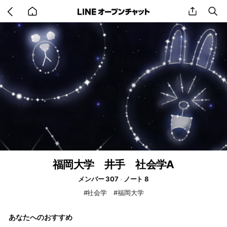
Go
share
se
back
to
home
福岡大学 井手 社会学A
メンバー 307
ノート 8
#社会学 #福岡大学
あなたへのおすすめ