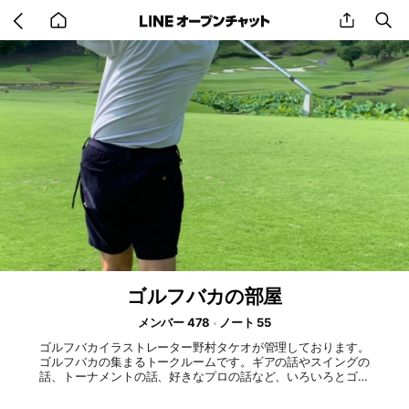
Go
share
se
back
to
home
ゴルフバカの部屋
メンバー 478
ノート 55
ゴルフバカイラストレーター野村タケオが管理しております。
ゴルフバカの集まるトークルームです。ギアの話やスイングの
話、トーナメントの話、好きなプロの話など、いろいろとゴル
フの話で盛り上がりましょー！