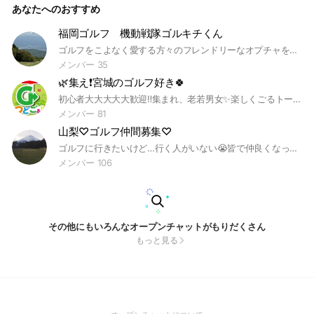
あなたへのおすすめ
福岡ゴルフ 機動戦隊ゴルキチくん
ゴルフをこよなく愛する方々のフレンドリーなオプチャを目指しています。不定期コンペに強化合宿も計画します！是非、一緒にゴルフライフをエンジョイしましょう！ ♯福岡♯ゴルフ♯北九州♯福岡市男子ゴルフ♯女子ゴルフ♯ゴルフコンペ♯タイトリスト♯キャロウェイ♯ミズノ♯PXG♯ホンマ♯リョーマ♯ゴルフ会員権♯ポルシェ♯BMW♯メルセデス
メンバー 35
🌿集え❗宮城のゴルフ好き🍀
初心者大大大大大歓迎‼️集まれ、老若男女✨楽しくごるトーーーークしましょう🎵 #ゴルフ#宮城#仙台#初心者#仲間#GOLF#クラブ#ウエッジ#パター#理論#考え方#ゴルフレッスン#ゴルフ男子#ゴルフ女子#ゴルフ練習#ゴルフうまくなりたい#100切り#ゴルフ好きな人と繋がりたい
メンバー 81
山梨♡ゴルフ仲間募集♡
ゴルフに行きたいけど…行く人がいない😭皆で仲良くなって楽しみましょ♡(・∀・)ﾆﾔﾆﾔ 練習会も開催してます⛳
メンバー 106
その他にもいろんなオープンチャットがもりだくさん
もっと見る