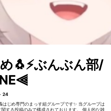
め🐧⚡ぶんぶん部/
INE⫷
 24
轟はじめ専門のまっす組グループです✨️ 当グループは
に関する投稿のみで構成されております。 個人的な雑