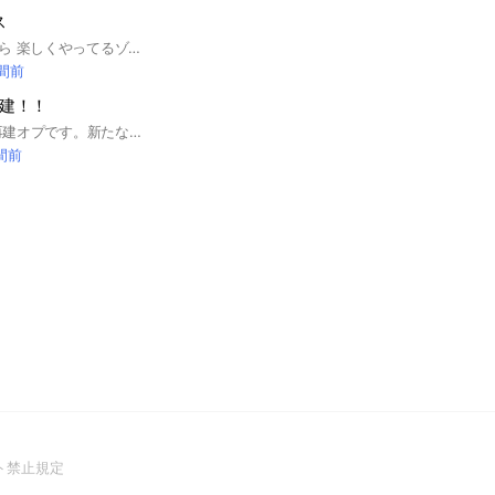
ス
情報交換やら雑談やら 楽しくやってるゾ～ #ホロリス
時間前
再建！！
スバル教団ahiruの再建オプです。新たな進化を遂げたいと思っています メンバーはいつも通りどこかズレているけど、楽しい人たちが多いです
時間前
(Open
ト禁止規定
in