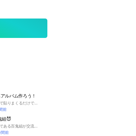
真アルバム作ろう！
写真 動画をみんなで貼りまくるだけです！ 雑談などは違うオープンチャットでお願いします。容量大量に取るので。 即抜けは通報対象です。 #ホロライブ 0期生 #ときのそら #ロボ子さん #AZKi #さくらみこ #星街すいせい 1期生 #夜空メル #アキ・ローゼンタール #赤井はあと #白上フブキ #夏色まつり 2期生 #湊あくあ #紫咲シオン #百鬼あやめ #癒月ちょこ #大空スバル ホロライブゲーマーズ #白上フブキ #大神ミオ #猫又おかゆ #戌神ころね 3期生 #兎田ぺこら #不知火フレア #白銀ノエル #宝鐘マリン 4期生 #天音かなた #角巻わため #常闇トワ #姫森ルーナ #桐生ココ 5期生 #雪花ラミィ #桃鈴ねね #獅白ぼたん #尾丸ポルカ 秘密結社holoX #ラプラス・ダークネス #鷹嶺ルイ #博衣こより #沙花叉クロヱ #風真いろは ホロライブインドネシア #アユンダ・リス #ムーナ・ホシノヴァ #アイラニ・イオフィフティーン #クレイジー・オリー #アーニャ・メルフィッサ #パヴォリア・レイネ #べスティア・ゼータ #カエラ・コヴァルスキア #こぼ・かなえる ホロライブEnglish Myth #森カリオペ #小鳥遊 キアラ #一 伊那尓栖 #がうる・ぐら #ワトソン・アメリア Project: HOPE Promise #IRyS Council #九十九佐命 #セレス・ファウナ #オーロ・クロニー #七詩ムメイ #ハコス・ベールズ Advent #シオリ・ノヴェラ #古石ビジュー #ネリッサ・レイヴンクロフト #フワワ・アビスガード #モココ・アビスガード hololive DEV_IS ReGLOSS #火威青 #音乃瀬奏 #一条莉々華 #儒烏風亭らでん #轟はじめ 事務所スタッフ 友人A（えーちゃん） 春先のどか 卒業生 #桐生ココ #九十九佐命 #潤羽るしあ
時間前
鬼組😈
百鬼あやめさん推しである百鬼組が交流できる場所！！百鬼組でなくてもこれから一緒にお嬢を推していきましょう！！お嬢しか勝たん！
時間前