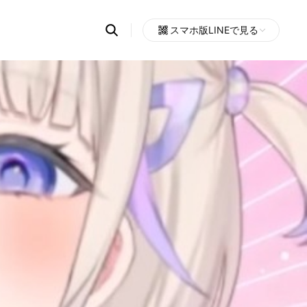
Search
スマホ版LINEで見る
OpenChats
Open
or
search
messages
area