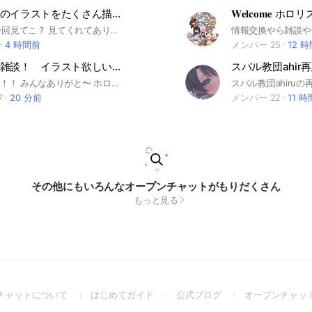
ホロライブのイラストをたくさん描こうの会🏴‍☠️☠️
𝐖𝐞𝐥𝐜𝐨𝐦𝐞 ホロリ
すとっぷ！一回見てこ？ 見てくれてありがとうございます！ ⚠️注意⚠️ 少人数用以外の人は、事情がない限り本オプに絶対入ること！！ アイコンは初期、なし以外でお願いします！ とにかくホロライブのイラストを描く！🎨🖌️ 即抜けやめて！ほんとに！ イラスト以外にも、雑談やゲームなどを話しています！🎮 とにかくほっこりしていて楽しいオープンチャットです！ もっかい言うよ？即抜けはダメです！ そして、タメ口は全然OKです！ ライトはどんどん参加してね！ オプ創立日 2025/6/21 2025/9/22 50人達成っ！！！ 2025/10/13 60人達成っ！！！ 2026/1/7 70人達成っ！！！ 2026/6/21 1周年っっっ！！ #暇人 #イラスト #ホロライブ #ホロリス #雑談 #宝鐘の一味 #箱推し
4 時間前
メンバー 25
12 
ホロライブ雑談！ イラスト欲しい人集まれー！
スバル教団ahir
500人突破！！！ みんなありがと〜 ホロライブを昔から知ってる人でも最近知った人でも大歓迎！ ノートにイラストたくさんあるからイラストが欲しい人はぜひぜひ入ってきてね〜 みんなで仲良く楽しくやっていこう！ ホロライブを一緒に語り合おう！ みんなが楽しめるオプにするよう頑張ります！ 宣伝OK！(宣伝抜けは許さん) 一応許可とってから宣伝して欲しい タメ口OK！ 暴言は禁止 荒らしも禁止 無言退会、即抜けはやめてほしい 基本自由だしホロライブ以外の話もOK 入ったらノートの確認よろしくね！！！ #ホロライブ#雑談#ホロライブ０期生#ホロライブ1期生#ホロライブ2期生#ホロライブ3期生#ホロライブ4期生#ホロライブ5期生#ホロライブ6期生#ときのそら#ロボ子さん#夜空メル#アキ・ローゼンタール#赤井はあと#白上フブキ#夏色まつり#湊あくあ#紫咲シオン#百鬼あやめ#癒月ちょこ#大空スバル#AZKi#大神ミオ#さくらみこ#猫又おかゆ#戌神ころね#星街すいせい#兎田ぺこら#不知火フレア#白銀ノエル#宝鐘マリン#潤羽るしあ#天音かなた#桐生ココ#角巻わため#常闇トワ#姫森ルーナ#雪花ラミィ#桃鈴ねね#獅白ぼたん#尾丸ポルカ#ラプラス・ダークネス#鷹嶺ルイ#博衣こより#沙花叉クロヱ#風間いろは#ホロライブjp#ホロライブen #アユンダ・リス#ムーナ・ホシノヴァ#アイラニ・イオフィフティーン#クレイジー・オリー#アーニャメルフィッサ#パヴォリア・レイネ#ベスティア・ゼータ#カエラ・コヴァルスキア#こぼ・かなえる#森カリオペ#小鳥遊キアラ#一伊那尓栖#がうる・ぐら#ワトソン・アメリア#lRyS#セレス・ファウナ#オーロ・クロニー#七詩ムナイ#ハコナ・ベールズ#九十九佐命#友人A#春先のどか#シオリ・ノヴェラ#古石ビジュー#ネリッサ・レイヴンクロフト#フワワ・アビスガード#モココ・アビスガード#火威青#音乃瀬奏#一条莉々華#儒鳥風らでん#轟はじめ#友人A#春先のどか#regloss
7
20 分前
メンバー 22
11 
その他にもいろんなオープンチャットがもりだくさん
もっと見る
(Open
(Open
(Open
チャットについて
はじめてガイド
公式ブログ
オープンチャッ
in
in
in