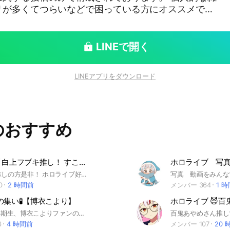
リが多くてつらいなどで困っている方にオススメです
。 ───運営方針─── holoLINE
心に、より推しのためになるグループ』を理想に『平
LINEで開く
ます🦾 ───記念日─── 設立：202
025.1.10 200名突破：
LINEアプリをダウンロード
のおすすめ
ホロライブ 白上フブキ推し！ すこん部 雑談
ホロライブ 写
白上フブキ推しの方是非！ ホロライブ好きな人どんどん入って！！！ 短いのでしっかり読んでください アンチや荒らし❌ 質問答えなかったら入れません
0
2 時間前
メンバー 364
1 
の集い🧪【博衣こより】
ホロライブ 😈百
ホロライブ 6期生、博衣こよりファンのオープンチャットです 助手くん集まれー！ #博衣こより #こよりすけっち #こより実験中
6
4 時間前
メンバー 107
20 