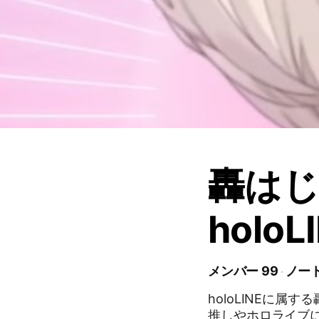
轟はじ
holoL
メンバー 99
ノート
holoLINEに属する
推しやホロライブ