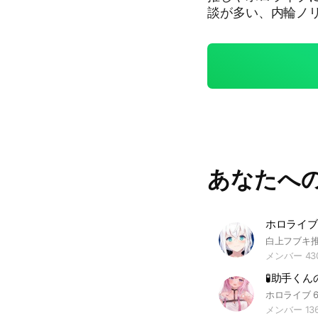
談が多い、内輪ノ
✨️ ───holoLINEとは─── 平和に楽しく推しを語ることをメインとし
た、ホロライブ関連OCのグループです
は『より推しを中
和に楽しく過ごせる』環境を目指し
3.9.4 100名突破：2
あなたへ
メンバー 43
🧪助手くん
メンバー 13