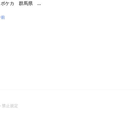
ポケモンカード ポケカ 群馬県 栃木県
分前
(Open
ト禁止規定
in
a
new
window)