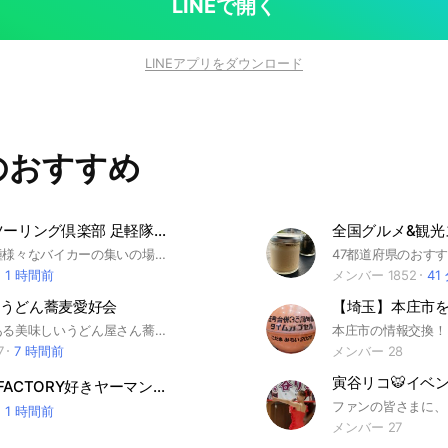
LINEで開く
LINEアプリをダウンロード
のおすすめ
上州群馬 ツーリング倶楽部 足軽隊（フッ軽な人集まりな隊）
群馬県の車種様々なバイカーの集いの場所とし、マナー良く活動をお願いします。 排気マウント× 上手い下手× 交通ルール違反×（スピード狂×） 特に出会い層等× 該当する方は即退会してもらいます! ◆仲良く楽しく走る事を心掛けて下さい!! あくまでもここはツーリングを目的とし、男女の出会いの場所では有りません! 各々企画提案や、その日の都合に合う方同士ツーリング等御自由に活動して下さい。 #群馬県 #上州 #ツーリング #バイク #足軽隊 #北関東 #アメリカン #クルーザー #SS #モトクロス #オートバイ #ネイキッド #オフロード #スクーター #ストリートバイク #クラシック #ツアラー
1 時間前
メンバー 1852
41
うどん蕎麦愛好会
【関東】にある美味しいうどん屋さん蕎麦屋さんを紹介するコミュニティです。 お気軽にご参加ください。 雑談歓迎。ROM歓迎。 東京都 神奈川県 埼玉県 茨城県 群馬県 栃木県 千葉県 千葉市中央区 花見川区 稲毛区 若葉区 緑区 美浜区 銚子市 市川市 船橋市 館山市 木更津市 松戸市 野田市 茂原市 成田市 佐倉市 東金市 旭市 習志野市 柏市 勝浦市 市原市 流山市 八千代市 我孫子市 鴨川市 鎌ヶ谷市 君津市 富津市 浦安市 四街道市 袖ヶ浦市 八街市 印西市 白井市 富里市 南房総市 匝瑳市 香取市 山武市 いすみ市 大網白里市 酒々井町 栄町 神崎町 多古町 東庄町 九十九里町 芝山町 横芝光町 一宮町 睦沢町 長生村 白子町 長柄町 長南町 大多喜町 御宿町 鋸南町 東京ディズニーシー 東京ディズニーランド 鴨川シーワールド 成田山新勝寺 東京ドイツ村 幕張メッセ 海ほたる マザー牧場 養老渓谷 いすみ鉄道 清水公園 佐原町並み 犬吠埼 蓮沼ウォーターガーデン オランダ風車リーフデ ふなばしアンデルセン公園 さくらの山公園 市原ぞうの国 鋸山日本寺 房総のむら イクスピアリ 千葉ポートタワー 航空科学博物館 昭和の森公園 成田ゆめ牧場 讃岐製麺 こがね製麺所 丸亀製麺 山田うどん はなまるうどん つるとんたん なか卯 ウエスト 資さんうどん 味の民芸 そじ坊 しぶそば 箱根そば 名代富士そば 小諸そば ゆで太郎 弥生軒 生そば 生蕎麦 十割蕎麦 手打ちそば 年越し蕎麦 香川うどん 花山うどん 資さんうどん
本庄市の情報交換！
7
7 時間前
メンバー 28
寅谷リコ🐯イベン
GｰFREAK FACTORY好きヤーマン！！
1 時間前
メンバー 27