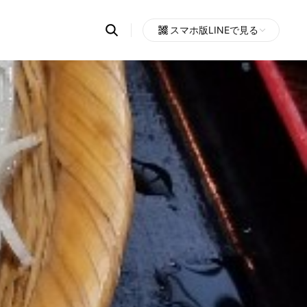
Search
スマホ版LINEで見る
OpenChats
Open
or
search
messages
area