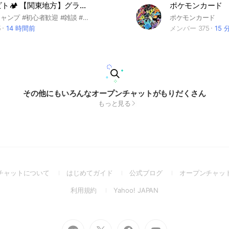
キャンプ ビト🏕 【関東地方】グランピング 関東地方 関東 茨城 栃木 群馬 埼玉 千葉 東京
キャンプ #キャンプ #初心者歓迎 #雑談 #グランピング #テント #タープ #シュラフ #ランタン #焚き火 #アウトドア #関東地方 #関東 #茨城 #栃木 #群馬 #埼玉 #千葉 #東京 #神奈川
ポケモンカード
5
14 時間前
メンバー 375
15 
その他にもいろんなオープンチャットがもりだくさん
もっと見る
(Open
(Open
(Open
チャットについて
はじめてガイド
公式ブログ
オープンチャッ
in
in
in
(Open
(Open
利用規約
Yahoo! JAPAN
a
a
a
in
in
new
new
new
a
a
window)
window)
window)
new
new
Go
Go
Go
Go