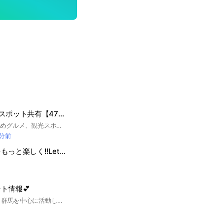
全国グルメ&観光スポット共有【47都道府県】
47都道府県のおすすめグルメ、観光スポットの情報を共有し合うする場です。 旅行や暮らしが楽しくなる「グルメ・観光」情報をシェアし合いましょう！ #北海道 #青森 #秋田 #宮城 #岩手 #山形 #福島 #栃木 #群馬 #茨城 #埼玉 #千葉 #東京 #神奈川 #山梨 #長野 #新潟 #石川 #福井 #滋賀 #岐阜 #静岡 #愛知 #三重 #奈良 #和歌山 #京都 #大阪 #兵庫 #鳥取 #島根 #広島 #岡山 #山口 #香川 #徳島 #高知 #福岡 #佐賀 #長崎 #熊本 #大分 #宮崎 #鹿児島 #沖縄 #日本 #旅行 #観光 #グルメ
 分前
【埼玉】本庄市をもっと楽しく‼️Let's 情報交換🙋
ト情報💕‪
ファンの皆さまに、 群馬を中心に活動している演歌歌手【寅谷リコのイベント情報】を随時お伝えしていきます🐯💕‪ 参加にあたりメンバーの皆さんへ 大事なノートを必ずお読みください🙇‍♀️