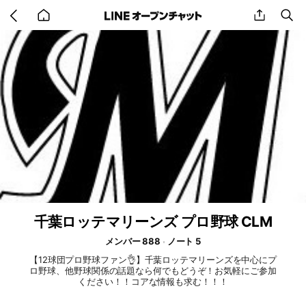
Go
share
se
back
to
home
千葉ロッテマリーンズ プロ野球 CLM
メンバー 888
ノート 5
【12球団プロ野球ファン👌】千葉ロッテマリーンズを中心にプ
ロ野球、他野球関係の話題なら何でもどうぞ！お気軽にご参加
ください！！コアな情報も求む！！！