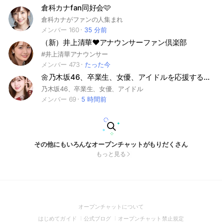
倉科カナfan同好会🩷
倉科カナがファンの人集まれ
メンバー 160
35 分前
（新）井上清華❤️アナウンサーファン倶楽部
#井上清華アナウンサー
メンバー 473
たった今
🌼乃木坂46、卒業生、女優、アイドルを応援する部屋📣
乃木坂46、卒業生、女優、アイドル
メンバー 69
5 時間前
その他にもいろんなオープンチャットがもりだくさん
もっと見る
(Open
オープンチャットについて
in
(Open
(Open
(Open
はじめてガイド
公式ブログ
オープンチャット禁止規定