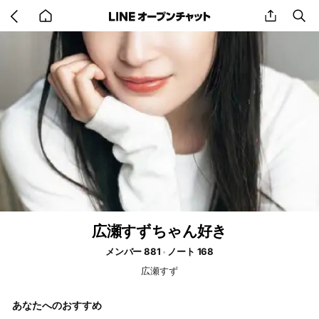
Go
share
se
back
to
home
広瀬すずちゃん好き
メンバー 881
ノート 168
広瀬すず
あなたへのおすすめ