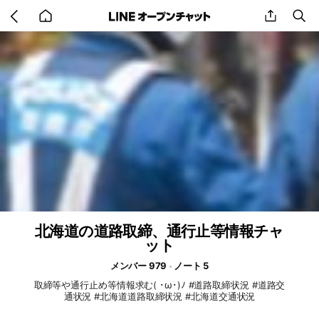
Go
share
se
back
to
home
北海道の道路取締、通行止等情報チャ
ット
メンバー 979
ノート 5
取締等や通行止め等情報求む( ･ω･)ﾉ #道路取締状況 #道路交
通状況 #北海道道路取締状況 #北海道交通状況