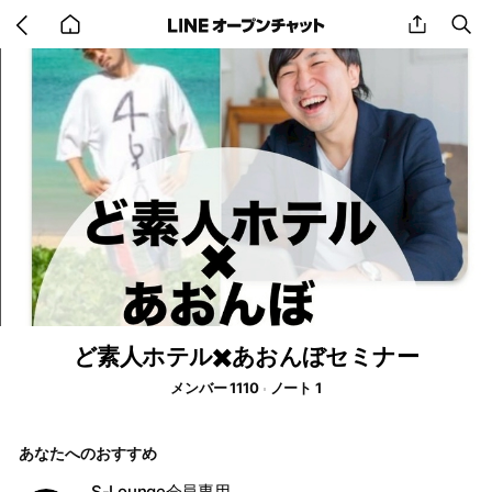
Go
share
se
back
to
home
ど素人ホテル✖️あおんぼセミナー
メンバー 1110
ノート 1
あなたへのおすすめ
S-Lounge会員専用