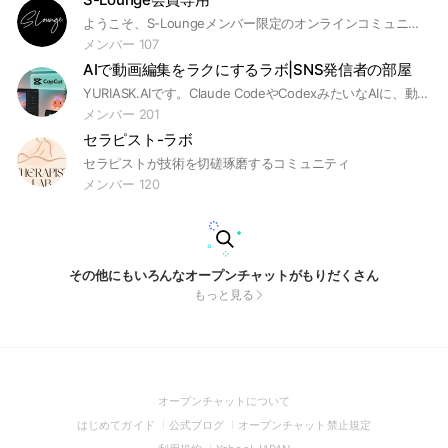
ようこそ、S-Loungeメンバー限定のオンラインコミュニティへ。 このグループは、S-Loungeの会員同士がオンライン上でも繋がり、 交流・相談・情報共有ができる場として運用しています。 日々の気づき、イベント情報、ビジネスのアイデアなど、 自由に発信・コメントしてお楽しみください。 ◾️参加条件 ・現S-Lounge会員であること ・参加名は「実名＋サービス名 or 社名」で設定してください（例：山田太郎@YamadaConsulting） ◾️ルール ・誹謗中傷・宣伝のみの投稿は禁止 ・他の会員へのリスペクトを忘れずに ・オフラインイベントの情報なども随時共有予定
メンバー 107
AIで動画編集をラクにするラボ|SNS発信者の部屋
YURIASK.AIです。Claude CodeやCodexみたいなAIに、動画づくりの面倒な作業をどこまで任せられるか検証してます。カット・字幕・テロップ・効果音…手作業でやってたことを、コードなしで仕組み化する話が中心です。 (たとえばCapCutでも、同じような使い方ができます) Threadsに書ききれない中身や手順は、ここで優先的にお伝えします。まとめ資料もここ限定で配布予定！
メンバー 201
セラピスト-ラボ
セラピストが技術を切磋琢磨するコミュニティ
メンバー 120
その他にもいろんなオープンチャットがもりだくさん
もっと見る
(Open
オープンチャットについて
in
(Open
(Open
(Open
はじめてガイド
公式ブログ
オープンチャット禁止規定
a
in
in
in