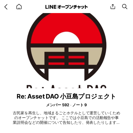
Go
share
se
back
to
home
Re: Asset DAO 小豆島プロジェクト
メンバー 592
ノート 9
古民家を再生し、地域まるごとホテルとして運営していくため
のオープンチャットです。 ここでは小豆島での活動報告や事
業説明会などの開催について告知したり、発表したりします。
匿名参加できるので、不明点等あればお気軽にお申し付けくだ
さい。