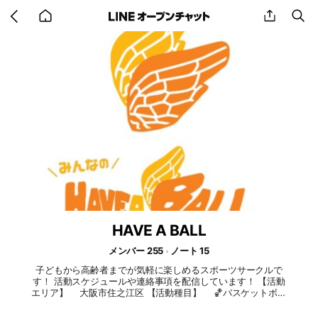
Go
share
se
back
to
home
HAVE A BALL
メンバー 255
ノート 15
子どもから高齢者までが気軽に楽しめるスポーツサークルで
す！ 活動スケジュールや連絡事項を配信しています！ 【活動
エリア】 大阪市住之江区 【活動種目】 🏀バスケットボー
ル 🏐バレーボール 🥎ソフトボール その他種目も要望
があれば挑戦します！