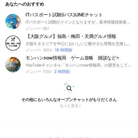
あなたへのおすすめ
ITパスポート試験(iパス)LINEチャット
ITパスポート試験がメインとなりますが，基本情報技術者試験は科目A試験まで❗😅情報セキュリティマネジメント試験も手広くカバーしています。 仲間がいれば，勉強は楽しい…はず？！ 勉強法や雑談など，トークしませんか。
メンバー 881
【大阪グルメ】福島・梅田・天満グルメ情報
大阪キタエリアを中心においしいご飯やさん情報を交換しましょう😃 （対象エリア：梅田・福島・天満・北新地・中津・中之島・肥後橋・淀屋橋・天六・北浜）
メンバー 1804
16 時間前
モンハンnow情報局 ゲーム攻略 雑談など⭐️
YouTubeチャンネル「モンハンnow情報局」の運営をしております！LINEオープンチャットを作ってみました！攻略情報や雑談、なんでも可能です！！最新情報など定期的に更新予定です。リリース日から活発的に活動予定‼️#モンハン #モンスターハンターNow
メンバー 1130
2 時間前
その他にもいろんなオープンチャットがもりだくさん
もっと見る