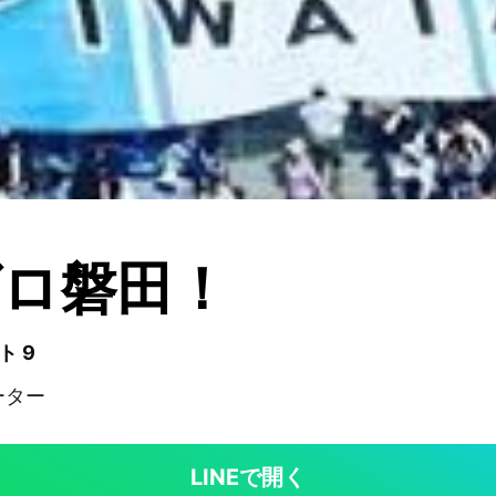
ロ磐田！
ト 9
ーター
LINEで開く