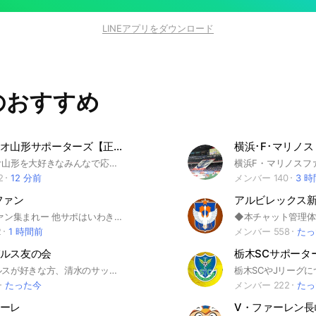
LINEアプリをダウンロード
のおすすめ
モンテディオ山形サポーターズ【正式】
横浜･F･マリノス
モンテディオ山形を大好きなみんなで応援しましょう！新規さんも個サポさんも大歓迎です✨️Jリーグ応援ライフを楽しみましょう⚽️
横浜F・マリノスフ
2
12 分前
メンバー 140
3 
ファン
アルビレックス
いわきFCファン集まれー 他サポはいわきも応援してる方だけにしてください。アイコンはいわきに関係ないものはやめてください
2
1 時間前
メンバー 558
たっ
ルス友の会
栃木SCサポータ
清水エスパルスが好きな方、清水のサッカーに興味ある方のためのチャットルームです♪ 昔々、NIFTYのサッカーBBS(FSOCCER)にあったチャットルームの「エスパルス友の会」を踏襲して名付けました。 なお、このルームは、他のルームと違い、卑下する言葉や稚拙な表現する方は、すぐ退出させますので、どなたも安心して、お入りください。 みんなで、エスパルスを応援しましょう♪ #エスパルス #清水エスパルス #清水エスパルス友の会 #清水フットボールクラブ #NIFTY_FSOCCER
たった今
メンバー 222
たっ
ーレ
V・ファーレン長崎