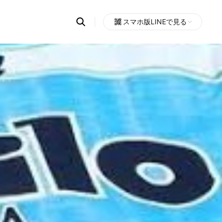
Search
スマホ版LINEで見る
OpenChats
Open
or
search
messages
area