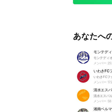
あなたへ
メンバー 25
いわきFC
メンバー 17
清水エスパ
メンバー 58
湘南ベルマ