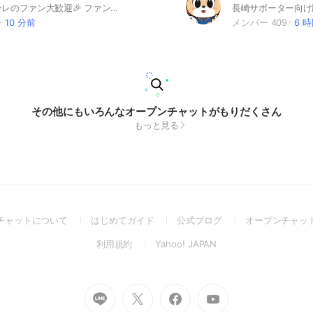
湘南ベルマーレのファン大歓迎🎉 ファン歴が長い人も短い人も 誰でも来てください！！ ベルマーレのことをみんなで 語り合いましょう！
10 分前
メンバー 409
6 
その他にもいろんなオープンチャットがもりだくさん
もっと見る
(Open
(Open
(Open
チャットについて
はじめてガイド
公式ブログ
オープンチャッ
in
in
in
(Open
(Open
利用規約
Yahoo! JAPAN
a
a
a
in
in
new
new
new
a
a
window)
window)
window)
new
new
Go
Go
Go
Go
window)
window)
to
to
to
to