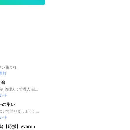
ァン集まれ
時間前
新潟
◆本チャット管理体制 管理人：管理人 副管理人①：Miguel 副管理人②：アルビニスト ◆チャットルール ①選手の誹謗中傷はしない ②掲示板メンバーの発言を否定しない ③前向きにアルビレックス新潟を応援する
た今
ーの集い
栃木SCやJリーグについて語りましょう！栃木SCが好きな方ならどなたでも！#栃木SC #Jリーグ #J1 #J2 #サッカー
た今
【応援】vvaren