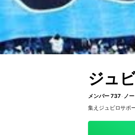
ジュビ
メンバー 737
ノー
集えジュビロサポ