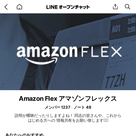
Go
share
se
back
to
home
Amazon Flex アマゾンフレックス
メンバー 1237
ノート 49
説明が曖昧だったりしますよね！ 同志の皆さんや、これから
はじめる方への 情報共有をお願い致します🙇‍♂️
あなたへのおすすめ