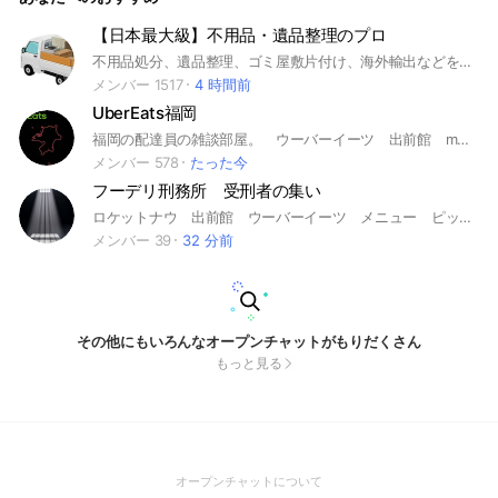
【日本最大級】不用品・遺品整理のプロ
不用品処分、遺品整理、ゴミ屋敷片付け、海外輸出などをやっている専門業者のコミュニティー。近くの方が繋がったり、いろんな情報を共有できたらと思います。 #不用品回収 #不用品処分 #遺品整理 #ゴミ屋敷 #ゴミ片付け #片付け #便利屋 #不用品 #輸出 #輸出ビジネス #買い取り #産業廃棄物 #生前整理 #粗大ごみ #リサイクル #リユース #断捨離 #引越し片付け #家財整理 #残置物撤去 #空き家整理 #特殊清掃 #廃品回収 #古物商 #無料回収 #家電回収 #エアコン回収 #買取強化 #一軒家丸ごと #大量処分 #解体前片付け #孤独死 #事故物件 #ゴミ屋敷清掃 #個人事業主 #自営業 #一人親方 #フリーランス #副業 #複業 #脱サラ #独立 #起業 #開業準備 #起業準備 #独立志望
メンバー 1517
4 時間前
UberEats福岡
福岡の配達員の雑談部屋。 ウーバーイーツ 出前館 menu wolt ウォルト フードデリバリー uber eats
メンバー 578
たった今
フーデリ刑務所 受刑者の集い
ロケットナウ 出前館 ウーバーイーツ メニュー ピックゴー
メンバー 39
32 分前
その他にもいろんなオープンチャットがもりだくさん
もっと見る
(Open
オープンチャットについて