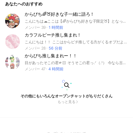
あなたへのおすすめ
体の人数100人突破ー！！🎉
からぴち🌈🍑好きな子一緒に語ろ！
こんにちは☁ここは【🌈からぴち好きな子限定🍑】となってますm(_ _)m ーーー🌈ーーーーーーーーー🍑ーーー たとえ、「話すのが苦手…」 「からぴち好きだけど推し居ない、」 「弱オタだけど大丈夫かな、」 など不安な時もあるかもしれません🤔 それでも全然大丈夫です🙆‍♀️ 自分が安心して語れる場所を目指しています！(๑•̀ㅂ•́)و✧ 楽しく、気楽に入ってみて下さいね✨️ #からぴち
メンバー 39
1 時間前
カラフルピーチ推し集まれ！
こんにちは！！ ここはからピチ推してる方がくるオプだよ！🍑誰推しでもOK！大歓迎です！ ルールはまーーーじで緩いよ！例えば他界隈とか？❌即抜けも❌荒らしはもちろん❌ 例えばだけどこんな感じ！もうちょいあるからそれは中で聞いて欲しいな！ 今なら古参ちゃんになれちゃう！ ほんとに誰でもいいから来て欲しいな！🙏 #からピチ#カラフルピーチ#のあ#じゃぱぱ#たっつん#ゆあんくん#シヴァ#うり#えと#ヒロ#もふ#なおきり#るな#どぬく
メンバー 28
56 分前
からぴち推し集まれー！！
目があったそこの君🫵🏻 そうそこの君っ.ᐟ（.ᐣ） 今なら古参だよ.ᐟ ここのオプすごく楽しいので説明だけ でもいいから見てきませんか.ᐣ ここは名前の通り🌈🍑ｻﾏ推し（ ぴち りす ) が集まるオプです.ᐟ.ᐟ 荒らし彡 （ さん ） は入ってこないでねっ 雑談やライトで歌枠、からぴちの話 とかしたりしてみんなと仲良くした いなと思ってます.ᐟ.ᐟ 他にも困っていたことや、恋愛相談 なども乗ったりしてます.ᐟ.ᐟ.ᐟ 相談乗って欲しい人とかいればぜひ ぜひ相談乗りますっ.ᐟ ※抜けた人のノートは削除させていた だきます.ᐟ 😖 ※初期アイコン禁止なので初期アイコ ンは避けて欲しいです.ᐟ オプ初心者でも大歓迎です.ᐟ.ᐟ ぜひ入ってきてねっ🙌🏻 みんなが中で待ってまーす.ᐟ.ᐟ.ᐟ あれまだ見てくれてるの、.ᐟ.ᐣ ここまで見てくれたなら下の緑のボタ ンぽちっと押しちゃお.ᐟ.ᐟ.ᐟ.ᐟ 10人達成 ／ 2025年10月8日 20人達成 ／ 2025年10月30日 30人達成 ／ 2025年12月3日 40人達成 ／ 2026年1月11日 50人達成 ／ 🗝️ 60人達成 ／ 🗝️ 70人達成 ／ 🗝️ 80人達成 ／ 🗝️ 90人達成 ／ 🗝️ 100人達成 ／ 🗝️ たぐ 🏷️ #ぴちりす #🍑🐿️ #からふるぴーち #からぴち #リスナー #じゃぱぱさん #じゃっぴ #のあさん #のあちゃん #たっつんさん #ゆあんくん #シヴァさん #ばっくん #どぬくさん #どぬ #うりさん #うりくん #うりりん #えとさん #えとちゃん #ひろさん #ひろくん #なおきりさん #なお兄 #もふさん #もふくん #るなさん #るなちゃん #らいと #らいとく #ライブトーク #恋バナ #雑談 #ゆるゆる #推し活 #オタク #かわぼ #カワボ #いけぼ #イケボ #友達欲しい #誰でも歓迎 #初期アイコン禁止 #今なら古参
メンバー 47
4 時間前
その他にもいろんなオープンチャットがもりだくさん
もっと見る