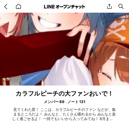
Go
share
se
back
to
home
カラフルピーチの大ファンおいで！
メンバー 89
ノート 131
見てくれた君！ ここは、カラフルピーチのファン などが、集
まるところだよ！ みんなと、たくさん喋れるから みんなと楽
しく過ごせるよ！ 一回でもいいから入ってみてね！ 8月までに
150人目指してるので入ってくれたらめちゃめちゃ嬉しいで
す！！！ 私大喜びします！！😆 4月29日サブオプもふくめ全