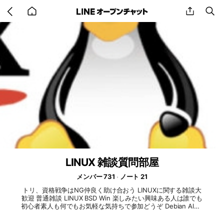
Go
share
se
back
to
home
LINUX 雑談質問部屋
メンバー 731
ノート 21
トリ、資格戦争はNG仲良く助け合おう LINUXに関する雑談大
歓迎 普通雑談 LINUX BSD Win 楽しみたい興味ある人は誰でも
初心者素人も何でもお気軽な気持ちで参加どうぞ Debian Alma
Rocky SUSE Arch Fedora RedHat SUSE Ubuntu Manjaro ps
4 ルータ windows openwrt プログラム パソコン 広告勧誘N