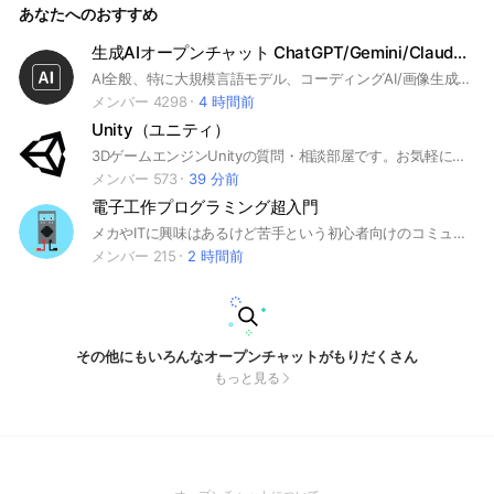
あなたへのおすすめ
G
生成AIオープンチャット ChatGPT/Gemini/Claude/Grok/Copilot
AI全般、特に大規模言語モデル、コーディングAI/画像生成AI/動画生成AI/AIイラストや音楽生成AIなどの最新AIをビジネスや創作活動、研究や日常生活で活用したい方向けのオープンチャットです。不要な誤解や対立を招かないよう、敬語で会話・議論は建設的にお願いします。 LLM・チャット（対話型AI / テキスト生成）ChatGPT / Gemini / Claude / Perplexity / Microsoft Copilot / Grok / Mistral（Le Chat） / Llama 3（Meta AI など） / HuggingChat 画像生成（Image Generation）Midjourney / DALL·E 3 / Stable Diffusion / Flux.1 / Ideogram / Recraft / Leonardo.ai / Adobe Firefly 動画生成（Video Generation）Sora / Runway Gen-3 / Pika / Luma Dream Machine / Kling AI / Hailuo AI / Veo 音楽・音声（Audio / Music）Suno / Udio / ElevenLabs / Stable Audio / Soundraw / Cici / Koeiromap コーディング・開発支援（Dev / Coding Assistants）Cursor / Windsurf / GitHub Copilot / Cline / Bolt.new / v0 / Lovable / Replit Agent / Trae リサーチ・要約・整理（Research & Knowledge）NotebookLM / Notion AI / Mapify / Napkin / Gamma / Glean / Perplexity Pages 3D・空間表現（3D / Spatial / XR）Rodin / Meshy / Tripo / Spline AI / Luma AI / CSM
メンバー 4298
4 時間前
Unity（ユニティ）
3DゲームエンジンUnityの質問・相談部屋です。お気軽にどうぞ。
メンバー 573
39 分前
電子工作プログラミング超入門
メカやITに興味はあるけど苦手という初心者向けのコミュニティです！ arduino、ラズベリーパイ、マイクロビットなどの話題が中心。 小学生、中学生、高校生、大学生、パパ、ママ気軽にコメントしてね😃 YouTube「１分間電子工作教室」もよろしく！
メンバー 215
2 時間前
その他にもいろんなオープンチャットがもりだくさん
もっと見る