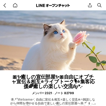
Go
share
se
back
to
home
🎀✨癒しの宣伝部屋✨🎀自由にオプチ
ャ宣伝＆相互⭐️ライブトーク🎙️⭐️集客応
援🌈癒しの楽しい交流𝜗𝜚*.·
メンバー 2321
ノート 82799
🦋.*˚𝕎𝕖𝕝𝕔𝕠𝕞𝕖- ̗̀ 自由に宣伝＆相互⭐️楽しく交流ꔛ‬ෆ雑談しな
がら仲間を増やせる自由で楽しい癒しの宣伝部屋へ🦋.*˚ 🌷𓂃𓂂