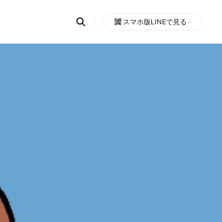
Search
スマホ版LINEで見る
OpenChats
Open
or
search
messages
area