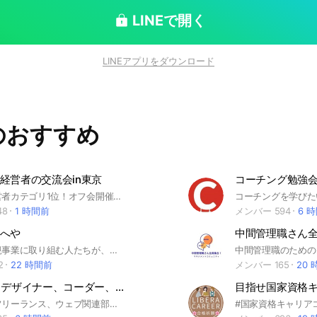
用の裏側などについて聞きたい旨の投稿など）
LINEで開く
LINEアプリをダウンロード
のおすすめ
経営者の交流会in東京
コーチング勉強
【社長・経営者カテゴリ1位！オフ会開催あります！】 東京の社長・会社経営者・自営業者が交流出来るように作りました！ 東京在住でなくとも、東京でビジネスされている方は参加OKです。 ※全く東京に来ない方は参加ご遠慮下さい。 ※社長・経営者の方のみお入り下さい、起業志望の学生などはご遠慮下さい、見つけ次第退会して頂きます。 ※マルチと情報商材屋は参加禁止です。 ※その他、荒らし行為などはおやめください
48
1 時間前
メンバー 594
6 
へや
大企業で新規事業に取り組む人たちが、苦労話やぶつかった壁、そして乗り越えた方法などの生の事例を共有したり、新規事業に悩んだ時、聞きたいことがある時、吐き出したいものがある時、匿名で吐露して相互にアドバイスをし合うオープンチャットです。 #新規事業 #イントラプレナー #イントラプレーヌ #社内起業 #事業開発 #事業創造 #イノベーション
2
22 時間前
メンバー 165
20
Web制作（デザイナー、コーダー、プログラマ、ディレクター、経営者）関係者トークルーム
制作会社、フリーランス、ウェブ関連部署などで、Web制作に関わってる人達の集まるトークルーム。あるある話、愚痴、交流、情報交換、ビジネスの話などもOK。