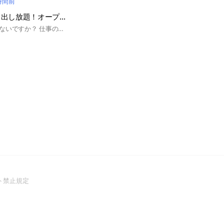
 時間前
仕事の愚痴を吐き出し放題！オープンチャット
お仕事辛いこと多くないですか？ 仕事の愚痴をなんでも吐き放題！たまにフォローします #会社辞めたい #上司が嫌い #体が辛い #会社行きたくない #転職したい
(Open
ト禁止規定
in
a
new
window)