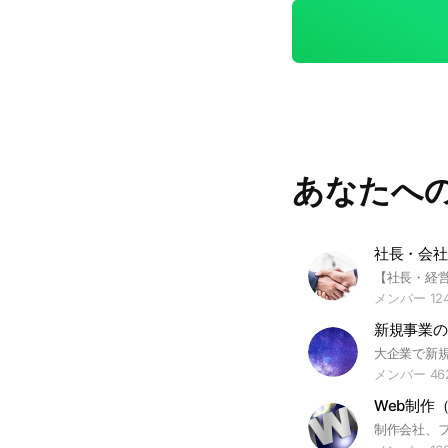
（例:求職者が採
あなたへ
社長・会社
メンバー 12
新規事業の
メンバー 46