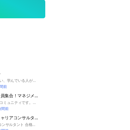
会
コーチングを学びたい、学んでいる人が集まるコミュニティです。コーチングに関する情報の交換やイベントの開催が目的てす。肯定感なコミュニケーションが大前提です。節度をもって交流してください。 #コーチング
時間前
中間管理職さん全員集合！マネジメントコミュニティ
中間管理職のためのコミュニティです。企業の枠を越えて、マネジメントについて相談やナレッジシェアを中間管理職仲間と行う部屋です。〈禁止事項〉勧誘や誹謗中傷行為 【運営：管理職の社外メンターサービスGood Team事務局】https://goodteam.jp
 時間前
目指せ国家資格キャリアコンサルタント合格！勉強会🌈@まなキャリ
#国家資格キャリアコンサルタント 合格を支援するコミュニティです！ ロープレに【有資格者の方がほぼ確実に入り】【自己効力感の上がる環境】が特徴です。 また、 #国キャリホルダー #技能士2級 #技能士1級 を受研する皆さんの研鑽の場でもあります。 一緒に合格を目指す受験生のご参加、そして支援したいホルダーの皆さま、研鑽したい２級１級受験生の皆さま、お待ちしてます！ ★対象受験回数が、先の予定でも養成講座を修了されている方は参加可能です ※ホルダーの方々からのフィードバックに理論の話が入るため、講座の修了や、それに準ずる学習を終えられている方が参加可能となります。 #ロープレ #論述対策