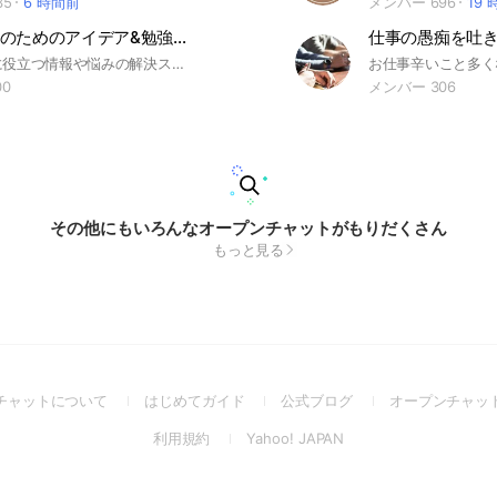
35
6 時間前
メンバー 696
19
起業・創業のためのアイデア&勉強部屋
起業や創業に役立つ情報や悩みの解決スペース。 起業・創業フォーラムが運営（ジャイロ総合コンサルティング） https://kigyo-seminar.net
00
メンバー 306
その他にもいろんなオープンチャットがもりだくさん
もっと見る
(Open
(Open
(Open
チャットについて
はじめてガイド
公式ブログ
オープンチャッ
in
in
in
(Open
(Open
利用規約
Yahoo! JAPAN
a
a
a
in
in
new
new
new
a
a
window)
window)
window)