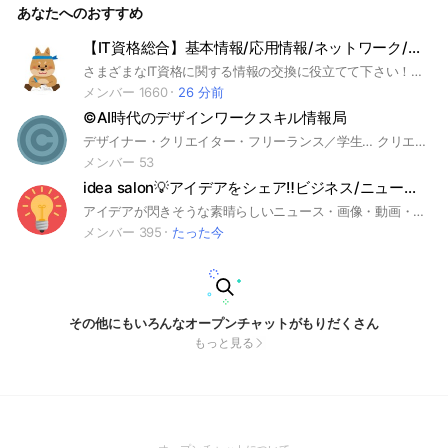
あなたへのおすすめ
【IT資格総合】基本情報/応用情報/ネットワーク/インフラ/セキュリティ/クラウド/ITパスポート
さまざまなIT資格に関する情報の交換に役立てて下さい！学習方法やおすすめの参考書など自由にIT系資格に関する疑問を解消しましょう。 #基本情報＃応用情報#ITパスポート #AWS#シスコ＃オラクル#情報処理安全確保支援士#RISS#ネットワークスペシャリスト#情報処理安全確保支援士試験 #基本情報技術者試験#セキュリティ#ネットワーク＃エンジニア#IT#データ#sier#web＃プログラミング#インターネット＃インフラ＃サイバーセキュリティ#クラウド＃転職#it業界＃就活＃第二新卒#python#java
メンバー 1660
26 分前
©️AI時代のデザインワークスキル情報局
デザイナー・クリエイター・フリーランス／学生… クリエイティブワークに関わる人なら誰でもOK！🎨 加速するAI時代、デザイナー・クリエイターに求められてくるスキルや役立つ最新情報をお届けしています。 デザイナー・イラストレーター・フォトグラファー・動画編集者・ライター… などなど、クリエイティブに関わるみんなが集まって悩みや疑問を共有したり、リラックスして本音を話してみたり。変化の時代のデザイン・クリエイティブワークに寄り添う、そんなみんなの居場所を作っていきましょう✨ #クリエイター #デザイナー #グラフィックデザイナー #Webデザイナー #イラストレーター #フォトグラファー #動画編集 #ライター etc.
メンバー 53
idea salon💡アイデアをシェア‼️ビジネス/ニュース/デザイン/IT/ベンチャー JEFTY
アイデアが閃きそうな素晴らしいニュース・画像・動画・記事などをシェアしましょう💡✨ スパム行為や過度な宣伝は禁止です⚠️
メンバー 395
たった今
その他にもいろんなオープンチャットがもりだくさん
もっと見る