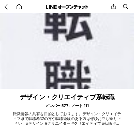
Go
share
se
back
to
home
デザイン・クリエイティブ系転職
メンバー 577
ノート 111
転職情報の共有を目的としております。デザイン・クリエイテ
ィブ系で転職希望の方や転職経験のある方はぜひお立ち寄り下
さい！#デザイン #クリエイター #クリエイティブ #転職 #退
職 #キャリア #ライター #web #dtp #インハウス #広告 #メデ
ィア #ディレクター