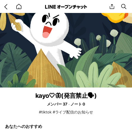
Go
share
se
back
to
home
kayo‎🤍🦋(発言禁止🗣)
メンバー 37
ノート 0
#tiktok #ライブ配信のお知らせ
あなたへのおすすめ