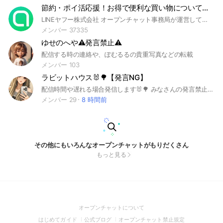
節約・ポイ活応援！お得で便利な買い物について話す部屋【LY公式運営】
LINEヤフー株式会社 オープンチャット事務局が運営しています。
メンバー 37335
ゆせのへや⚠️発言禁止⚠️
配信する時の連絡や、ぽむるるの貴重写真などの転載
メンバー 103
ラビットハウス🐰🌳【発言NG】
配信時間や遅れる場合発信します🐰🌳 みなさんの発言禁止です🙅‍♀️ たまに意見求める時もあります🎀
メンバー 29
8 時間前
その他にもいろんなオープンチャットがもりだくさん
もっと見る
(Open
オープンチャットについて
in
(Open
(Open
(Open
はじめてガイド
公式ブログ
オープンチャット禁止規定