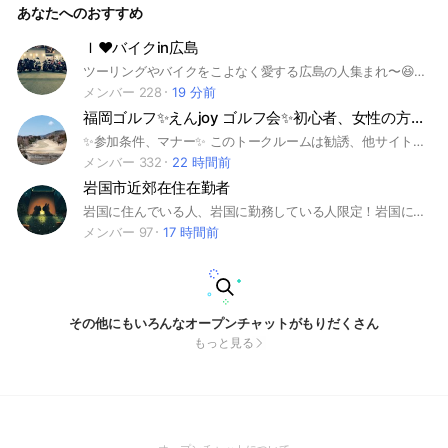
あなたへのおすすめ
Ｉ❤バイクin広島
ツーリングやバイクをこよなく愛する広島の人集まれ〜😆おすすめスポット、イベント情報共有しましょ😊
メンバー 228
19 分前
福岡ゴルフ✨えんjoy ゴルフ会✨初心者、女性の方、ゴルフ行きませんか
✨参加条件、マナー✨ このトークルームは勧誘、他サイトに誘導など悪質な参加者を排除するために管理人の承認を得て参加していただく形をとっております。 入室時に管理人からの質問に答えてください。 質問にお答えのない方は入室をお断りします。 参加される方はノートに自己紹介を記入お願いします。記入項目は他の方の自己紹介を参考にしてください😉プロフィール画像も設定お願いします。 コメントは相手を思いやる気持ちを忘れずにお願いします🙏 乱暴な言葉使いをされる方、広告、勧誘等はこのチャットのポリシーに反しますので強制退会の処置をとらせて頂きますのでご了承下さい。 ✨こんな方にお薦めです✨ 現在の仕事仲間、コミュニティ以外でゴルフ友達の輪を広げたい方。初心者🔰ゴルフ女子👸 北九州、福岡、熊本在住の方。エンジョイ志向。単身赴任🚅 ゴルフ友達募集。 🔴お薦めできない方🔴 自分本意。自己中心的。ドタキャンの多い人。 【福岡良質ゴルフオプチャ】 皆様のゴルフライフがより楽しくなるお手伝いをします👍✨ #福岡ゴルフ #ゴルフ初心者 #エンジョイゴルフ #福岡ゴルフ女子
メンバー 332
22 時間前
岩国市近郊在住在勤者
岩国に住んでいる人、岩国に勤務している人限定！岩国に地元の話題を語りましょう。また、岩国に関する新情報をお持ちの方やここだけの話などどんどん話題を提供お願いします。※※誹謗中傷などは受け付けておりません。※※宗教ネタ、国籍差別、特定の人物への攻撃コメも受け付けておりません。※※セールス、勧誘なども受け付けておりません。※※ノンアダルトでお願いします。 常識のある方の参加お待ちしております。
メンバー 97
17 時間前
その他にもいろんなオープンチャットがもりだくさん
もっと見る