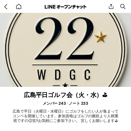
Go
share
se
back
to
home
広島平日ゴルフ会（火・水）⛳️
メンバー 243
ノート 233
広島で平日（火曜日・水曜日）にゴルフをしたい人が集まって
コンペを開催しています。参加資格はゴルフの腕前より人柄重
視ですの😉笑‼️お気軽にご参加下さい。 宜しくお願いします⛳️