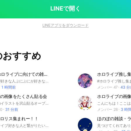
たら嬉しい余! #百鬼絵巻#お嬢推し#星詠み#歌好き
ロ
LINEで開く
LINEアプリをダウンロード
のおすすめ
ぷにぷに ホロライブに向けての雑談やお助け
ホロライブ推し
ホロライブが好きな人ぷにぷにが好きな人だれでも大歓迎！ 雑談 ホロライブの話 お助け をします！ みんなで気軽に話し合おう！ 【禁止事項】 人が不快になるほどの自慢 乞食 暴言 イジメ 過度な下ネタ オプチャの宣伝 即抜け 非常識なことがあったら蹴る可能性があるので注意してください みんなで楽しいオプにしましょう！
1 時間前
メンバー 47
43 
の画像をたくさん貼る会
ホロライブのイラストを沢山貼るオープンチャットです！ 入ったら挨拶と推しを言ってくださいね！ ※アイコンは3次元以外にしてください #ホロライブ #イラスト
0
31 分前
メンバー 28
3 時
ロリス集まれー！！
女子でホロライブ好きな人と繋がりたい！！ 男子NGでお願いします。 ホロライブ箱推しでもいいし、単推しでもなんでもいいので、ホロライブ推し来てくだた〜い！！！ #ホロライブ #ホロライブイングリッシュ #ホロライブインドネシア #ホロスターズ #ときのそら #ロボ子さん #AZKi #星街すいせい #さくらみこ #0期生 #白上フブキ #赤井はあと #アキ・ローゼンタール #夜空メル #夏色まつり #1期生 #湊あくあ #紫咲シオン #癒月ちょこ #大空スバル #百鬼あやめ #2期生 #大神ミオ #戌神ころね #猫又おかゆ #ホロライブゲーマーズ #宝鐘マリン #兎田ぺこら #白銀ノエル #不知火フレア #潤羽るしあ #3期生 #天音かなた #角巻わため #常闇トワ #姫森ルーナ #4期生 #雪花ラミィ #桃鈴ねね #獅白ぼたん #尾丸ポルカ #5期生 #ラプラス・ダークネス #鷹嶺ルイ #博衣こより #風間いろは #沙花叉クロヱ #holoX #火威青 #音乃瀬奏 #一条莉々華 #儒烏風亭らでん #轟はじめ #ReGLOSS