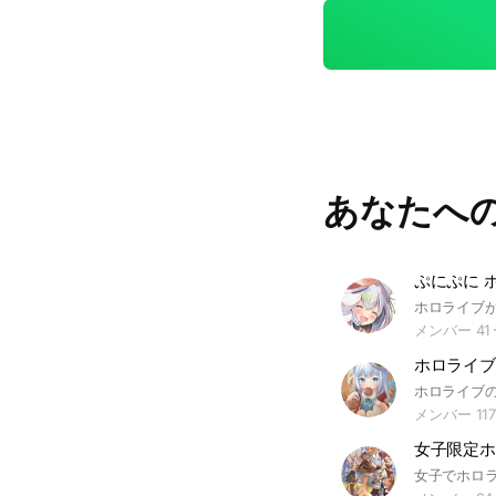
画像など貼って貰え
#ホロックス#ボカ
あなたへ
メンバー 41
ホロライブ
メンバー 117
女子限定ホ