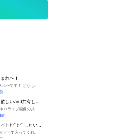
集まれ〜！
#ホロライブ推し集まれ〜です！ どうも管理人のワッキーだよ！ ホロライブを知ってる人大歓迎！ ホロ知らなくても別の箱とか知ってる人もいるよ〜 ☆基本的なルール☆ 入ったら挨拶と大事なノートにコメントして自己紹介して欲しいです 暴言無し！スタレン無し！荒らし無し！ 無言退会、即抜けもやめて欲しいかな （もし即抜けをしてしまったら再参加禁止になりますのでご注意ください） ホロライブを侮辱したら即蹴りします ぷにぷにのお助けもOK!! ここには強い人もいるんでみんなで協力しあって攻略しまくろう‼︎ #ホロライブ #0期生 #1期生 #2期生 #ホロライブゲーマーズ #3期生 #4期生 #5期生 #秘密結社holoX #hololive DEV_IS #ReGLOSS #FLOW GLOW #ホロライブEN #ホロライブIN #妖怪ウォッチぷにぷに #ホロライブコラボ
分前
ホロライブの画像欲しいand共有したい人集まれ！
こんにちは！ここはホロライブ画像の共有やまったり雑談などをしているグループです！ルールは特にありません！みんなで楽しく過ごそうね！ #ホロライブ語ろう #ホロライブプロダクション #ときのそら #ロボ子さん #夜空メル #アキ･ローゼンタール #赤井はあと #白上フブキ #夏色まつり #湊あくあ #紫咲シオン #百鬼あやめ #癒月ちょこ #大空スバル #AZKi #大神ミオ #さくらみこ #猫又おかゆ #戌神ころね #星街すいせい #兎田ぺこら #不知火フレア #白銀ノエル #宝鐘マリン #天音かなた #角巻わため #常闇トワ #姫森ルーナ #雪花ラミィ #桃鈴ねね #獅白ぼたん #尾丸ポルカ #ラプラス･ダークネス #鷹嶺ルイ #沙花叉クロエ #博衣こより #風真いろは #アユンダ･リス #ムーナ･ホシノヴァ #アイラ二･イオフィフティーン #クレイジー･オリー #アーニャ･メルフォッサ #パヴォリア･レイネ #ベスティア･ゼータ #カエラ･コヴァルスキア #こぼ･かなえ #森カリオペ #小鳥遊キアラ #一伊那尓栖 #がうる･ぐら #ワトソン･アメリア #IRyS #アイリス #セレス･ファウナ #オーロ･クロニー #七詩ムメイ #ハコス･ベールズ #シオリ･ノヴェラ #古石ビジュー #ネリッサ･レイヴンクロフト #フワワ･アビスカード #モココ･アビスカード #火威青 #音乃瀬奏 #一条莉々華 #儒鳥風亭らでん #轟はじめ #桐生ココ #九十九佐命 #友人A #えーちゃん #春先のどか #谷郷元昭 #YAGOO
間前
ほのぼの雑談・ライトﾅﾄﾞﾅﾄﾞしたい人集まれぇぇぇ（＾ω＾）
見つけてくれてありがとう❣️ 入ってくれる人必見！☟ ライトで歌枠！！！ アニメ、漫画、ゲー厶 推し活、自慢 、お絵描き、その他雑談OK!最近はゲームの話をしているよ👍！ 学生じゃない人も学生の人も歓迎！ 相談いつでも乗るよ！☕︎ ライブトークやってって言った時にできるし、結構やる！📞 気が向いた時、話したい時に話せるっていうのをモットーにして色々やってます！ いろんな人としゃべってなかよくしよ〜🥺 ここまで見てくれたってことは入ってくれるのかな？？？是非入ってみてね！ #雑談#ライト#相談#オプちゃ初心者歓迎#イラスト#絵#ゲーム#歌#推し活 #雑談#ばか