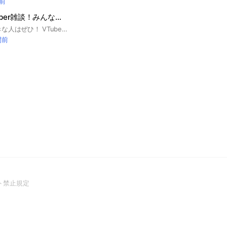
分前
アニメゲームVtuber雑談！みんなで話そ！
VTuberや雑談が好きな人はぜひ！ VTuberが分からなくても大丈夫です！初期アイコンはやめてください！初期アイコンじゃなければ自由です！ 荒らしはお断りです！#ホロライブ#イラスト#雑談#ゲーム
間前
(Open
ト禁止規定
in
a
new
window)