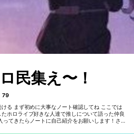
ロ民集え〜！
 79
ける まず初めに大事なノート確認してね ここでは
したホロライブ好きな人達で推しについて語った仲良
!入ってきたらノートに自己紹介をお願いします！さぁ
推していこ〜！ ちな主はお嬢とすいちゃん推しなんで