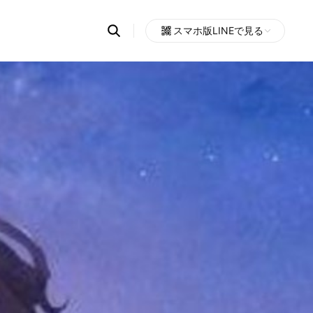
Search
スマホ版LINEで見る
OpenChats
Open
or
search
messages
area