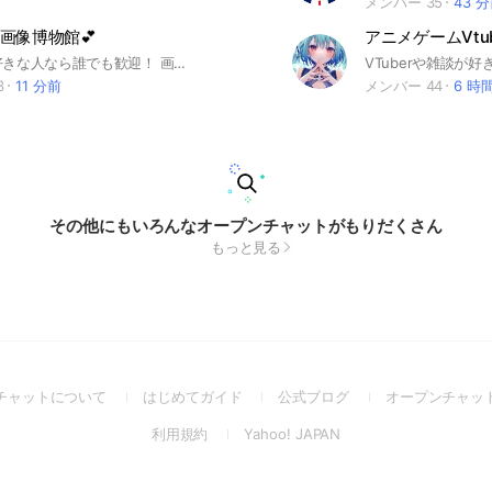
メンバー 35
43 
画像博物館💕
ホロライブ好きな人なら誰でも歓迎！ 画像交換とかしましょ！ それ以外とくにねぇ！ #ホロライブ #Hololive #ホロライブEN #HololiveEN
3
11 分前
メンバー 44
6 時
その他にもいろんなオープンチャットがもりだくさん
もっと見る
(Open
(Open
(Open
チャットについて
はじめてガイド
公式ブログ
オープンチャッ
in
in
in
(Open
(Open
利用規約
Yahoo! JAPAN
a
a
a
in
in
new
new
new
a
a
window)
window)
window)