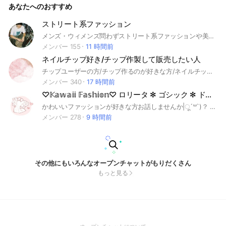
あなたへのおすすめ
ストリート系ファッション
メンズ・ウィメンズ問わずストリート系ファッションや美容関係の情報を共有し、意識向上・おしゃれを目指しましょう！
メンバー 155
11 時間前
ネイルチップ好き/チップ作製して販売したい人
チップユーザーの方/チップ作るのが好きな方/ネイルチップの販売したい、されている方/誰でも参加OKです🙆🏼‍♀️ チップビジネスを盛り上げたい♬質問/感想/ご意見などを共有♪
メンバー 340
17 時間前
♡𝕂𝕒𝕨𝕒𝕚𝕚 𝔽𝕒𝕤𝕙𝕚𝕠𝕟♡ ロリータ ✻ ゴシック ✻ ドーリー ✻ 量産系 ✻ 地雷系
かわいいファッションが好きな方お話しませんか|ू´꒳`)？ ロリータ(ロリィタ) ✻ ゴシック ✻ ドーリー ✻ 量産系 ✻ 地雷系 新作やSALE情報、コーデの相談、こんなの欲しいな等お洋服の話ならなんでもOK(｡˃ ᵕ ˂ ) まだかわいいお洋服持ってないけど着てみたいっ！って方もWelcomeです♡ 今はロリィタ好きさんが比較的多く参加しています🎀 ⚠はじめましての方はノート必読です · · • • • ✤ • • • · ·· · • • • ✤ • • • · ·· · • • • ✤ • • • · · #ファッション #ロリィタ #ロリータ #ゴシック #ゴスロリ #ドーリー #量産系 #地雷系 #お洋服 #洋服 #かわいい #Kawaii #Fashion #fashion #ガーリー
メンバー 278
9 時間前
その他にもいろんなオープンチャットがもりだくさん
もっと見る