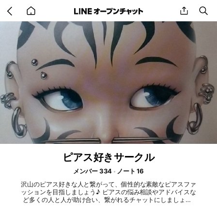
Go
share
se
back
to
home
ピアス好きサークル
メンバー 334
ノート 16
沢山のピアス好きな人と繋がって、個性的な素敵なピアスファ
ッションを目指しましょう♪ ピアスの悩み相談やアドバイスな
ど多くの人と人が助け合い、繋がれるチャットにしましょう(
ꈍᴗꈍ)♡ #ピアスの悩み相談 #ピアス好きな人と繋がりたい #ピ
アス好きと繋がりたい #ボディピアス好き