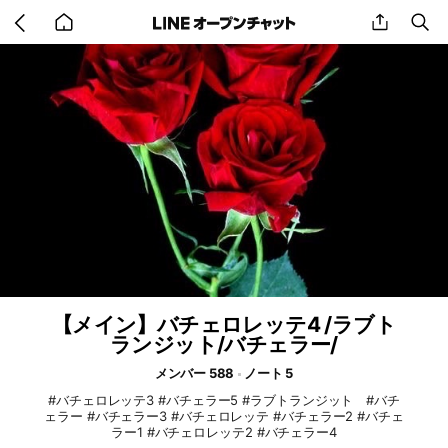
Go
share
se
back
to
home
【メイン】バチェロレッテ4 /ラブト
ランジット/バチェラー/
メンバー 588
ノート 5
#バチェロレッテ3 #バチェラー5 #ラブトランジット #バチ
ェラー #バチェラー3 #バチェロレッテ #バチェラー2 #バチェ
ラー1 #バチェロレッテ2 #バチェラー4