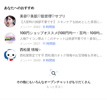
あなたへのおすすめ
美容🤍美肌🤍肌管理🤍サプリ
【入室時の挨拶不要です】 スキンケアを始めとした美容について熱く語り合いましょう💪 #美容 #美肌 #スキンケア #肌管理 #アンチエイジング #基礎化粧品 #医療美容 #海外コスメ
メンバー 4382
6 時間前
100円ショップオススメ(100円均一・百均・100均)を教え合うチャット
人物アイコン禁止！このチャットは挨拶不要です！参加したらルールノートを確認してください。おすすめを聞くときははジャンルを絞ってお願いします。 同じ質問が多いのでノートにカテゴリ分けをしてます。 みなさんのダイソー、セリア、キャンドゥ、シルクなど100均の買ってよかったものを教えて下さい☺いろいろ100円ショップの情報交換しましょう！ #100均 100円ショップ
メンバー 2621
11 時間前
西松屋 情報✨
西松屋限定です🐰 西松屋のオトク情報やお宝情報を共有しましょう✨ 西松屋に行ってる方が見て欲しいもの写真取ってくれたり有益な情報を教えてくれたり優しいオプチャです😊 ※他のお店さんやネットで購入した物等の話はお控えください
メンバー 2649
9 時間前
その他にもいろんなオープンチャットがもりだくさん
もっと見る