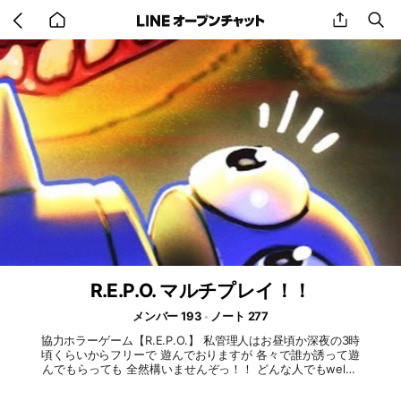
Go
share
se
back
to
home
R.E.P.O. マルチプレイ！！
メンバー 193
ノート 277
協力ホラーゲーム【R.E.P.O.】 私管理人はお昼頃か深夜の3時
頃くらいからフリーで 遊んでおりますが 各々で誰か誘って遊
んでもらっても 全然構いませんぞっ！！ どんな人でもwelco
meですので 気軽に入室どうぞ〜👋 #R.E.P.O. #r.e.p.o. #REPO
#repo #レポ