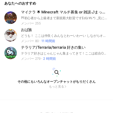
あなたへのおすすめ
マイクラ 🌟 Minecraft マルチ募集 or 雑談🌙まったり喫茶
⛩初心者から上級者まで新規殿大歓迎ですΣd(≧∀≦*) _見に来てくれてありがとう！ 🏮ここは皆で雑談やマイクラマルチ・日常生活を皆でより楽しく行くオプチャです！ 思い出作り、フレンド募集・マルチ募集・マルチサーバー参加等々気になる方は是非来てください！ -------❁ ❁ ❁ ------- 皆で協力し建国や生活していくサバイバルサーバーもあり皆で楽しく活動してたりもします！(≧∇≦)ゞ 詳しくはオプチャに入ってくれたら( ˶>ᴗ<˶) オプチャ内では30人鬼ごっこ・攻城戦等多種多様なイベントを 基本1〜2ヶ月毎に定期的に開いて行く方針です！ 皆で楽しみましょう！ᕕ( ᐛ )ᕗ 1つの本体に話が集中したら通知が凄いので、サブトークルームもいくつかあり通知が嫌な方でも安心して入れると思います！ (🌟マイクラ以外には、原神・スプラ・東方・Apex・プロセカなどが好きな人多くて人気です！) 🌙皆で協力し合って楽しんだり低浮上や人見知りな方でも 安心して馴染めて気軽に話せる様な優しく暖かいグループを目指してます！ マイクラやゲーム・日常・ネットライフを盛りあげていって居場所になれるようなオプチャであれるように築きあげていきたいですε٩(๑>ω<)۶з 〖タグ〗 #マイクラ #Minecraft #統合版マイクラ #マイクラマルチ #雑談 #ゲーム #原神 #東方 #スプラ #Apex #マイクラ雑談 #友達作り #思い出#マイクラサバイバル #建国サバイバル#マイクラ街作り #スイッチ版マイクラ #スマホ版マイクラ #ps4版マイクラ #ps5マイクラ#マイクラ建築 #マイクラ建国 #Switchマイクラ #Javaマイクラ #マイクラJava #マイクラサーバー
メンバー 255
おば族
どうも！ ここは仲良くみんなとわーいわーい しながらオーバーウォッチを楽しむ場所です！ 初心者さん……！是非来てください！ もうね……大っっ歓迎！ みんな爆発します(嬉しすぎて みんなで教えあいながら一緒に、うまくなりましょう！ ノートお願いしマッスル！ 男女問わずｯｯ 頭おかしいやつめっちゃいます！ ライブトークでもわいわいしちゃお！ #Switch #PS #PC #初心者 #中級者 #上級者 #超Enjoy
メンバー 80
11 時間前
テラリア/Terraria/terraria 好きの集い
テラリア好きはじゃんじゃん集まってきて！ここは総合OCなので、どんな機種もOK!(^○^) 情報提供⭕️マルチプレイ⭕️宣伝目的❌荒らし❌ #terraria #Terraria #テラリア
メンバー 279
2 時間前
その他にもいろんなオープンチャットがもりだくさん
もっと見る