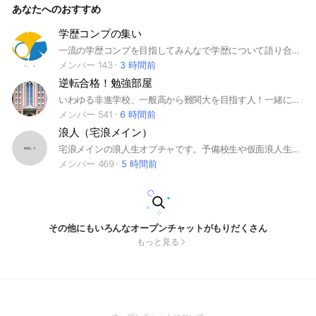
あなたへのおすすめ
学歴コンプの集い
一流の学歴コンプを目指してみんなで学歴について語り合いましょう。 大学批判、質問、模試成績イキリ、何でも可。 多方面から多角的に多様性をもって日本の学歴社会を考察しましょう。 #東大 #京大 #東工大 #一橋 #旧帝大 #医学部 #大学入試 #大学受験 #早慶 #上智 #理科大 #GMARCH #関関同立 #日東駒専 #学歴
メンバー 143
3 時間前
逆転合格！勉強部屋
いわゆる非進学校、一般高から難関大を目指す人！一緒に勉強しませんか？ 今まで頑張ってこなかった…どうしても○○大学に行きたい…。厳しい受験勉強に心が折れそうになることもありますよね。この部屋は、そんな人のモチベーションを保つための部屋です。 現役難関大生の方も大歓迎！後輩のためにアドバイスお願いします！ 常に「未来の自分」を意識することで、普段の行動を変えていきましょう！ #合格 #逆転合格 #難関私立 #慶應義塾大学 #早稲田大学 #上智大学 #早慶上理 #MARCH #明治大学 #青山学院大学 #立教 #中央大学 #法政大学 #関関同立 #関西学院大学 #関西大学 #同志社大学 #立命館大学 #日東駒専 #日本大学 #東洋大学 #駒澤大学 #専修大学 #産近甲龍 #京都産業大学 #近畿大学 #甲南大学 #龍谷大学 ＃旧帝大 #東京大学 #京都大学 #大阪大学 #九州大学 #名古屋大学 ＃東北大学 ＃北海道大学 #難関国立 #神戸大学 #横浜国立大学 ＃一橋大学 文系でよろしく！
メンバー 541
6 時間前
浪人（宅浪メイン）
宅浪メインの浪人生オプチャです。予備校生や仮面浪人生、社会人受験生なども大歓迎です。トークテーマは特に縛りはなく、ゆるーいオプチャですが、大学の情報共有や模試の日程など受験に関する話が多く交わされています。共に高めあいましょう。（入室が承認されましたら、このオプチャのルールが書かれた大事なノートをご覧ください） 文責:きゅう
メンバー 469
5 時間前
その他にもいろんなオープンチャットがもりだくさん
もっと見る