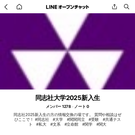
Go
share
se
back
to
home
同志社大学2025新入生
メンバー 1278
ノート 0
同志社2025新入生の方の情報交換の場です。 質問や相談はぜ
ひここで！ #同志社 #大学 #関関同立 #受験 #共通テス
ト #私大 #文系 #立命館 #関学 #関大