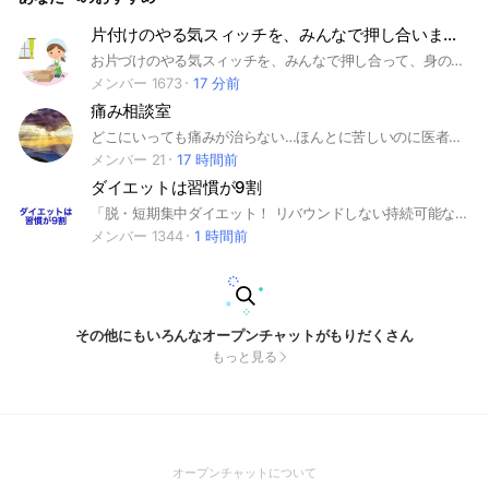
片付けのやる気スィッチを、みんなで押し合いましょう！ #お掃除 #片付け #コロナ #おうち時間
お片づけのやる気スィッチを、みんなで押し合って、身の回りも気持ちもスッキリ、美しくし合いましょ♡ 注❗️入室後は、発言前にトークページ一番上に表示されている【アナウンス】&お部屋のルールをご確認ください。
メンバー 1673
17 分前
痛み相談室
どこにいっても痛みが治らない…ほんとに苦しいのに医者はわかってくれない…とりあえず痛み止め出されたけどなにかよくわからない…『痛いものは痛い！気の所為なんかじゃない！』『みんなで情報交換し、痛みをすこしでも楽にしよう！』そう思いこのオープンチャットを作成しました！管理者は神戸市西区で勤務している理学療法士です。あなたと同じように痛み悩まれている方はすごく多いです。同じ悩みを共有したり相談したりしませんか？？ #痛み #慢性疼痛 #相談 #理学療法士 #悩み #生活 #近畿 #兵庫県 #神戸市 #情報交換
メンバー 21
17 時間前
ダイエットは習慣が9割
「脱・短期集中ダイエット！ リバウンドしない持続可能なダイエット」で、健康的に痩せるグループです。 ダイエットは一時的なイベントではなく、一生続く生活習慣です。 ⭐️新しく参加したら、アナウンスやノートをご覧ください。 ダイエットに関する質問や、情報のシェアを自由にしてもらって構いません。 自己紹介も必須ではありません。 本当のダイエットは「体重を減らすこと」ではなく、「体脂肪を減らして健康になること」です。 短期集中ダイエットで体重を減らしても、筋肉も減ってしまうと不健康になってリバウンドします。 ↓ これらは筋肉や代謝が減って、寿命を縮める可能性が高いです。 ・過度な糖質制限 ・断糖高脂質食 ・ケトジェニック ・月曜断食 流行り？の「16時間断食」や「酵素ドリンクのファスティング」なども、同じく筋肉が減って、老けてやつれます。 無理なく生活習慣を変えて、緩やかに着実に体脂肪を減らして理想の体型を目指すのが本当のダイエットです。 管理者のダイエットポリスは、 『ダイエットは習慣が9割』というタイトルの本を2023年5月19日に発売しました。 （出版社：プチレトル） Twitterでもダイエットポリスと名乗っています。 #ダイエット #ダイエットは習慣が9割 #ファスティング #断食 #断食ダイエット #糖質制限 #16時間断食 #ケトジェニック #月曜断食
メンバー 1344
1 時間前
その他にもいろんなオープンチャットがもりだくさん
もっと見る
(Open
オープンチャットについて