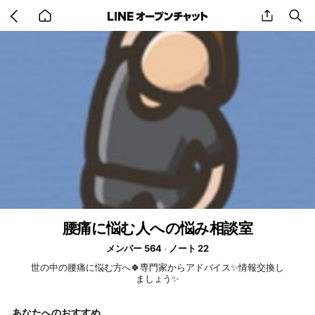
Go
share
se
back
to
home
腰痛に悩む人への悩み相談室
メンバー 564
ノート 22
世の中の腰痛に悩む方へ🍀専門家からアドバイス✨情報交換し
ましょう✨
あなたへのおすすめ