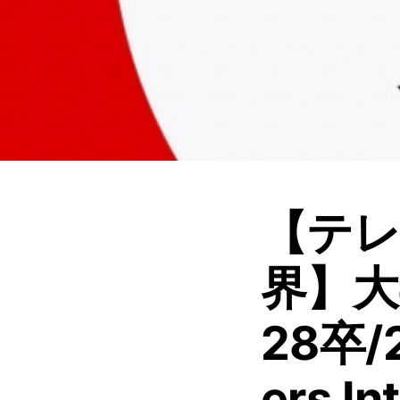
【テ
界】大
28卒/
ers I