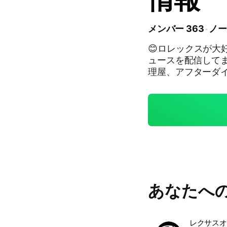
メンバー 363
ノー
😊ロレックスが大
ュースを配信してます。 個人や正規店、並行店、質屋
理屋、アフターダイヤ業 皆
個人責任で お願いします。 ********************
人は個人なので買取は下記に
関しては、 個人
を送付して下さい
ピーを添えて商品を送付して下さい
# 振込口座は三菱ufj銀行、PayPay銀行、新生銀行、みずほ銀行以外は.5
50円の送金手数料が掛かります。 **********
クロスワン、リユース
5986-1120 
あなたへ
第411080000983号 
報は気をつけて❣️ #Rolex #ロレックス #デイトナ #ヨットスター #サブ
マリーナ #GMT 