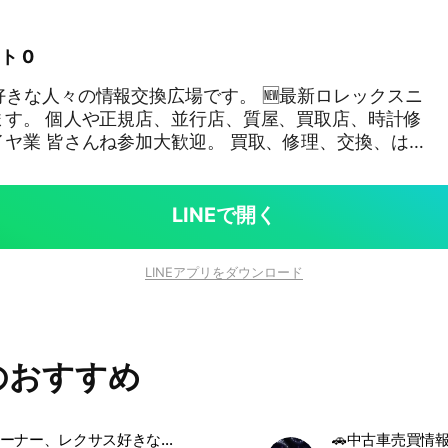
ト 0
好きな人々の情報交換広場です。 🆕最新ロレックスニ
、買取店、時計修
さんね参加大歓迎。 買取、修理、交換、は
************ ◉管理
委託しております。 # 管理人委託先売却に
の場合は、身分証明書と銀行口座のコピーを添えて商品
LINEで開く
。 法人、古物商の場合は、営業許可書と銀行口座のコ
。 # 商品は元払いで送付願います。
LINEアプリをダウンロード
******************** @
事業部 東京都豊島区目白3-5-12 金子園㌱2F 03-
買取専門店 千川駅前店 古物商 栃木県公安委員会 許可
のおすすめ
******************************* LINEでの個人情
#スカイドゥエラー
レクサスオーナー、レクサス好きな人集まれ〜
🚗中古車売買情報