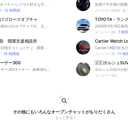
1 レクサスのオーナー レクサス好きな方 納車待ち 過去に乗っていた 華族が持っている 将来買いたい など参加条件は好きであることが一番です！ 2 風紀やモラル、マナーを乱す行為、暴言や誹謗中傷などはおやめください。 3 参加しましたら、ひとこと挨拶をください。(返信できない場合有) 4 ノートに詳細を書いてありますので最初にご覧ください。 5 何か質問などありましたらチャットオーナーにメンションでお願いします。 6 基本的には発言自由なので車のこと、その他車種のことや関係のないグルメや旅行など発言はジャンルなど問いません。 7 他の宣伝や自身のビジネス宣伝など関係ない事はおやめください。 オフ会に関してはご自身が参加されるのであればある程度は許容範囲としますが、頻繁はNGです。
皆様で中古車の情報
3
15 時間前
メンバー 2243
た
けゴローズオプチャ
とにかく初心者向けのオプチャです。まだ入店履歴のない方も是非！#goros #ゴローズ
メンバー 28
7 時
買取 開業支援相談所
Cartier Watch L
便利屋開業を目指すコミュニティ 開業済みの方のアドバイスやアルバイトで経験を積んで便利屋開業を目指しましょう。ベテラン便利屋さんは人材育成、将来のパートナーと協業できるようにアドバイス頂けますと幸いです。 便利屋さんとシナジー効果の高い買取業や物販、不動産業を掛け合わせることで、更に大きな事業を作っております。 そのような情報交換もできればと思います。
7
19 時間前
メンバー 37
11 
ーザー300
🇩🇪ポルシェSU
ランドクルーザー300オーナー、納車待ちの人たちの情報交換のためのオプチャです。 管理人は納車済みです。オーナーの方は勿論、ランクル好きの方、いろいろと情報交換したいと思いオプチャ作成しました。どうぞお気軽にご参加ください。 #ランクル300 #ランドクルーザー300 #新型ランドクルーザー #ランクル好き #randcruiser
メンバー 143
その他にもいろんなオープンチャットがもりだくさん
もっと見る