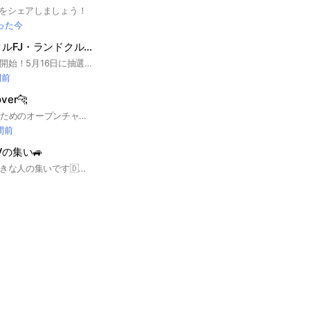
をシェアしましょう！
った今
TOYOTA・ランクルFJ・ランドクルーザーFJ倶楽部
2026年5月16日発売開始！5月16日に抽選当選し注文契約済。このオプチャは実際に納車待ちの方、購入待ちの方限定の情報交換の場になります。納車が進めばカスタム自慢や相談も活発にしたいですね！みんな集まれ〜！ #TOYOTA #トヨタ #ランクル #ランドクルーザー #ランクルFJ #ランドクルーザーFJ #四駆 #4wd #ジムニー
間前
over🐆
Cartierの時計好きのためのオープンチャットです🐆 時計をお持ちでなくてもお気軽にどうぞ。 カルティエ愛を語りましょう🫶🏻 ・すでに時計をお持ちの方 ・購入を検討中の方 ・興味がある方 ・時計好きの方 など… 特に購入を検討中の方は、 当オープチャットが全力で背中を押します笑 2025/2開設 #時計 #機械式時計 #腕時計 #高級腕時計 #Cartier #カルティエ #カルチェ #サントス #パシャ #タンク #Cartier男子 #Cartier女子
時間前
Vの集い🚙
ポルシェのSUVが好きな人の集いです🇩🇪 テーマなくただPORSCHE愛を語り合いませんか？ フランクに話せる仲間になれたら嬉しいです🚘 もちろん乗ってなくても、愛があれば🆗🤩 乗りたい気持ちがあれば👌興味があるだけでも🙆‍♂️ どうぞお気軽にご参加ください☘️ 参加されたら ◆車種 ◆愛車の好きなところ ◆こだわり など、紹介してください😀 #ポルシェ #ポルシェマカン #マカン #カイエン #ポルシェカイエン #ポルシェ好きと繋がりたい #ポルシェモーメント #カイエン好きと繋がりたい #マカン好きと繋がりたい #ポルシェのある日常 #クルマ好きと繋がりたい #輸入車SUV #外車 #スポーツカー #憧れのクルマ #ドイツ車 #車の写真が好きな人と繋がりたい #ポルシェのある風景#porsche #carphotography #carphotography #machan #porschemacan #macanlove #cayene #porscheaayene #porscheclub #porschelife #porschelove #porschelovers #porschelife #dailydriven