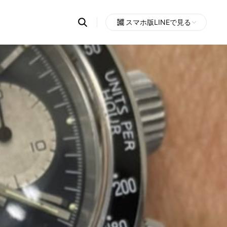
Search
スマホ版LINEで見る
OpenChats
Open
or
search
messages
area