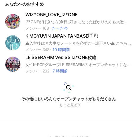
あなたへのおすすめ
WIZ*ONE_LOVE_IZ*ONE
IZ*ONEが好きな方(今日､好きになったばかりの方も大歓迎)WIZ*ONEのみんなで楽しくゆっくりとIZ*ONEの結成当初から最新の事までいろいろお話ししたり情報共有しましょう。何処よりも凄く話し安いルームです。遠慮なく気軽に会話に参加出来ます！(気軽に話しかけてきてくれますし会話中の割り込みでも快く向かい入れてもくれます)なので溶け込み安く直ぐに仲良くなれます😊現在ではIVE、LESSERAFIM、SAYMYNAMEなどソロメンバーや他のKPOPグループや雑談も交えながらのお話しも大丈夫です😆👌オプチャ初心者の方大歓迎です！まずは気軽に一度覗きに来て下さいね！来てもらえれば何処よりも良いオプチャだと分かります😆 たくさんお話し希望の方は 積極的に話しかけて下さい､その時は直ぐに反応します！☺#IZONE #izone #WIZONE #wizone #アイズワン #ウィズワン#アイブ#IVE #LESSERAFIM#ルセラフィム#SAYMYNAME #セイマイネーム
メンバー 168
たった今
KIMGYUVIN JAPAN FANBASE🇯🇵
⚠️入室後は📓大事なノート📓を必ずご一読下さい⚠️ こちらはZEROBASEONE キムギュビン日本ファンベースOCです🐶 主に投票に関する情報交換や意見交換を行います。
メンバー 348
10 時間前
LE SSERAFIM Ver. SS IZ*ONE攻略
女性K-POPグループLE SSERAFIMのオープンチャットになります。 IZ*ONEを卒業したサクラとチェウォンのオープンチャットを統合して新たなチャットを立ち上げました。 LE SSERAFIMの活動状況や画像の共有などをして楽しく活動できればと思っています。 参加お待ちしています♪ #K-POP #SOURCE MUSIC #HYBE #サクラ #キム・チェウォン #ホ・ユンジン #カズハ #ホン・ウンチェ #ルセラピム #ルセラフィム #レセラフィム #LE SSERAFIM #LESSERAFIM #HKT48 #IZ*ONE #宮脇咲良 PRODUCE48 #中村一葉
メンバー 232
7 時間前
その他にもいろんなオープンチャットがもりだくさん
もっと見る