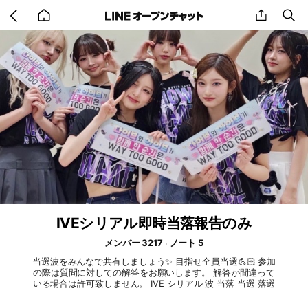
Go
share
se
back
to
home
IVEシリアル即時当落報告のみ
メンバー 3217
ノート 5
当選波をみんなで共有しましょう✨ 目指せ全員当選💪🏻 参加
の際は質問に対しての解答をお願いします。 解答が間違って
いる場合は許可致しません。 IVE シリアル 波 当落 当選 落選