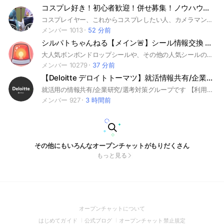
コスプレ好き！初心者歓迎！併せ募集！ノウハウ・作品共有！レイヤー・カメラマン仲良く
コスプレイヤー、これからコスプレしたい人、カメラマンが集まるオープンチャットです。併せ募集ルールはノートをご確認ください。イベントの宣伝等はNG（強制退出対応）です。
メンバー 1013
52 分前
シルパトちゃんねる【メイン🚨】シール情報交換 再入荷共有【シル活】抽選販売
大人気ボンボンドロップシールや、その他の人気シールの入荷情報、在庫状況を共有しましょう🙏抽選販売ももちろん有益🙆‍♀️
メンバー 10279
37 分前
【Deloitte デロイトトーマツ】就活情報共有/企業研究/選考対策グループ
就活用の情報共有/企業研究/選考対策グループです 【利用ルール】敬語で会話すること｜建設的な議論を行うこと｜就活から逸脱した会話は禁止｜意見を求める際には自分の考えも提示し丸投げしないこと｜前提条件、目的を揃え相手を尊重したうえで主張すること｜無許可の広告宣伝は禁止 ＜企業別グループ一覧＞ コンサル マッキンゼー/BCG/ベイン/ATカーニー/PwC/デロイト/KPMG/EY/アクセンチュア/NRI野村総合研究所/アビーム/ベイカレント 外資金融 ゴールドマン・サックス/モルガン・スタンレー/JPモルガン 外資IT Google/Amazon/マイクロソフト/アップル IT/通信 NTTデータ/NSSOL/電通総研/CTC/IBM/NTTドコモ/KDDI/ソフトバンク/楽天/リクルート/LINEヤフー/メルカリ/サイバーエージェント/富士通/DeNA/SCSK/TIS 商社 三菱商事/伊藤忠商事/三井物産/住友商事/丸紅 金融 三菱UFJ銀行/三井住友銀行/みずほ銀行/りそな銀行/日本銀行/DBJ/東京海上日動/三井住友海上/損保ジャパン/日本生命/第一生命/明治安田生命/JCB/三井住友カード/オリックス/農林中央金庫 証券 野村證券/大和証券/SMBC日興証券 広告/メディア 電通/博報堂/NHK/日本テレビ/TBS 不動産 三井不動産/三菱地所/住友不動産/森ビル/野村不動産/東急不動産 建設 大成建設/鹿島建設/清水建設 食品/日用品 サントリー/キリン/アサヒ/味の素/明治/日清食品/JT/資生堂/花王/P&G/ユニ・チャーム 小売/サービス イオン/セブン&アイ/ファーストリテイリング/良品計画 電機/機械/自動車 ソニー/トヨタ/ホンダ/日産/キーエンス/日立/パナソニック/三菱重工/三菱電機/東京エレクトロン/デンソー/村田製作所/ダイキン/NEC/キヤノン/コマツ/オムロン 素材/化学 旭化成/富士フイルム/AGC/信越化学/東レ 製薬 武田薬品/中外製薬/第一三共/アステラス製薬/エーザイ インフラ/運輸 JR東海/JR東日本/JR西日本/ANA/JAL/東京ガス/大阪ガス/東京電力/関西電力 その他 オリエンタルランド/任天堂/ニトリ/バンダイナムコ 27卒28卒29卒30卒 SPI/玉手箱/TGWEB/テストセンター/GAB/CAB
メンバー 927
3 時間前
その他にもいろんなオープンチャットがもりだくさん
もっと見る
(Open
オープンチャットについて
in
(Open
(Open
(Open
はじめてガイド
公式ブログ
オープンチャット禁止規定