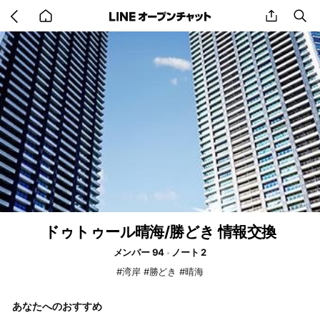
Go
share
se
back
to
home
ドゥトゥール晴海/勝どき 情報交換
メンバー 94
ノート 2
#湾岸 #勝どき #晴海
あなたへのおすすめ