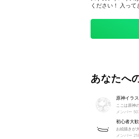
ください！ 入っ
もらうのも勿論大
します✊🏻 大体
る限り答えますので是非どうぞ！ #イラ
ン#赤ペン先生#ア
あなたへ
メンバー 50
メンバー 21