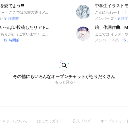
愛でよう!!!
中学生イラスト
はじめまして〜！ ここでは名前の通りメンバーさんの代理＆創作を互いに見せ合おう！そして愛でよう!! イラストでも文字でも好きな形で大丈夫！ うちよそとか企画みたいのもやりたいな〜って思ってるから誰でも大歓迎✨ サブトークルームも興味あれば入ってみてね〜 入ったら自己紹介ノートにお願い🙏 荒らし、即抜け、自作発言は極力やめてね！それとメンバーさんが嫌に思うような発言も❌ AIイラストも❌️です タメ 雑談とかもOKだよ〜(むしろ話そう） 気になったら是非是非覗いてみてね！ #代理 #創作 #イラスト #雑談 #一次創作
3
9 時間前
メンバー 21
9 時
イラストをいっぱい投稿したりアドバイスして上達しよう！！の会！(雑談多め)
絵、作詞作曲、M
覗いてくれてありがとうございます！ ここは名前のとおり、絵が好きな人、上達したい人、将来絵の仕事に就きたい人、などなど…が集まって アドバイスし合ったり、絵を見せ合ったり、関係ない話もしてみたり… そんな感じのオプチャです！ アドバイスしたい、もらいたい方も歓迎！ ただし、助言が欲しいと明確にすること、 助言を求められていないイラストにはアドバイスはつけないこと このオプチャは模写禁止ですので、アイコンは自分で1から描いたイラスト、または初期アイコンでお願いします！ 名前やトークであえて年齢を出したり、「ゴミ絵師です」など過度に自分を卑下したりはお控え下さい…！ 荒らし、スパムは即通報&強制退会させて頂きますのでご了承下さいませ タメ語でも敬語でも大丈夫！ でも礼儀は忘れないこと まずは見学だけでもOK！ 合わないと思ったらコメント無しで即抜けもOK！ なので、 「説明見てもイマイチわからない」「何となくわかったけど、ちょっと不安…」 という方も体験のつもりで気軽にどうぞ！ 優しい方達が多いです 最低限のルールは守りつつ、ゆるーく楽しく過ごしましょう！ #イラストレーター #漫画家 #アニメーター #オープンチャット初心者 #イラスト #絵 #イラスト初心者 #アドバイス #ゆったり #初心者 #タメ語 #暇 #イラスト評価 #語り #雑談 #雑談多め #絵師 #仲良し #年齢問わず #楽しい #明るい #ハイテンション #即抜けOK #見学
2
12 時間前
メンバー 1425
15
その他にもいろんなオープンチャットがもりだくさん
もっと見る
(Open
(Open
(Open
チャットについて
はじめてガイド
公式ブログ
オープンチャッ
in
in
in