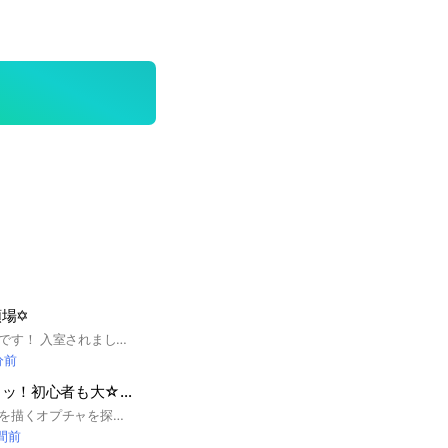
場✡
無償イラスト依頼場です！ 入室されましたら大事なノートご一読お願いします。 また、アイコンは初期のものか許可のあるイラスト、もしくはご自身のイラストでお願いします。 ノートを使用される方は必ずタグを付け、自己管理をお願いします。 絵師様にご依頼される際はモラルを守ってトラブルにならないようご配慮ください。 ※トークでの私語はお控えください。 (雑談OCへ) 荒らし、モラル違反は場合により強制退会、通報させていただきます。 これを守り皆さんで楽しく依頼したり絵を描いたりしていきましょう‼︎
分前
お絵描きの集いッッ！初心者も大☆歓☆迎☆
待て。貴様だ。今絵を描くオプチャを探しているな？ ちょうどいい入りたまえ。ただ即抜けは禁止だわかったか？ #絵描くの好きな人#イラスト#センブリ茶#暇人#アニメ好き#=漫画好き#中大兄皇子#初心者大歓迎#ルネサンス#湯葉入りすまし汁#双眼実体顕微鏡#相談乗るよ
時間前