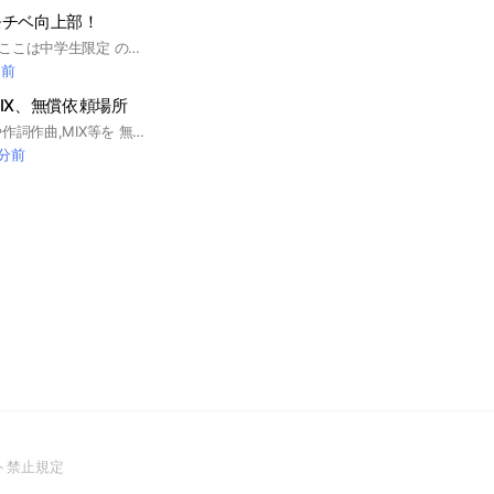
モチベ向上部！
こんにちわー！！！ここは中学生限定 のイラストを投げたり雑談をしたりしてモチベを上げるオプです！ モチベを上げるオプなので、ノートのいいねの差などを気にしない方や差をつくる方などは注意をさせていただくかも知れません！🙇‍♀️このようなルールです、苦手な方はお控えください🙇‍♀️このルールを守って楽しくみんなでお話！絵を描こう！ "追記" 即抜けは理由を言ってくれればOKです！ (例 合わないと思ったから 想像以上に 通信機器が重くなってしまったから等) 注意⚠️ ここは雑談もしております！通知が溜まるので苦手な方、通信機器が重くなるのを控えたい方は注意してお入りください😊🥰 るーる 1 荒らさない！ 2無断転載したものなどを投稿しない 3 人の価値観や絵を否定しない！ 4 楽しく！ポジティブに！ 5 ノートのいいね差を作らない！ 即抜けは合わなかったらおーけい！ 楽しくやっていこー！ #中学生#イラスト#原神#実況者#アニメ#アナログ#東方#ボカロ#自作#モチベ#向上部#ゲーム#見る専もおーけい
間前
IX、無償依頼場所
ここでは,イラストや作詞作曲,MIX等を 無償で依頼したりされたりする場所です！ 依頼する方される方,どっちもやるのもOKです！ YouTubeやTwitterで活動したいけど 絵が描けないっ MIXできないっ サムネどーしよぉー… なんてお悩みの皆さん,じゃんじゃん入っちゃって下さい！ 大歓迎です*ˊᵕˋ* 有償は禁止となっておりますのでご注意ください(* . .))) 入ったらまず大事なノートの確認をお願いします！ イラスト→🖌 動画師→🎥 MIX→📎 作詞→📝 作曲→🎼 ロゴイラスト→🔠 その他→🔍 この絵文字のどれかを名前の横につけて 入ってくれると嬉しいです！ ここまで見てくれてありがとうございました！ 入ってくれると嬉しいです(*^^*) 中でお待ちしております💕 #イラスト#絵#作詞#作曲#MIX#動画師#サムネ#文字アイコン#無償依頼#YouTube#YouTuber#Twitter#SNS#歌い手#歌ってみた
 分前
(Open
ト禁止規定
in