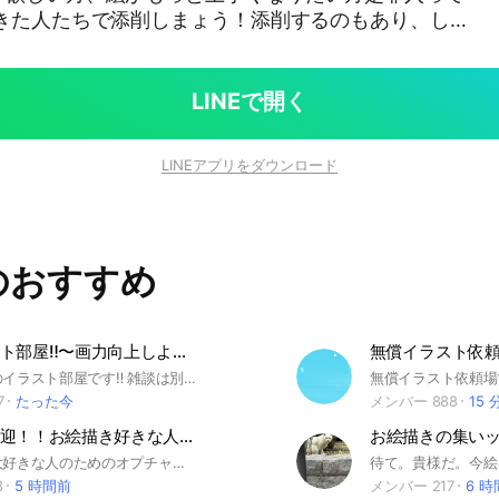
てきた人たちで添削しまょう！添削するのもあり、して
丈夫です！ 魅力的に見える絵の描き方や赤ペン先生を
すぐに返信できると思います！ 絵のコツなども答えられ
スト#添削#イラスト添削#赤ペ
LINEで開く
ドバイス
LINEアプリをダウンロード
のおすすめ
原神イラスト部屋‼️〜画力向上しよーぜ👊👊〜
無償イラスト依頼
ここは原神のイラスト部屋です‼️ 雑談は別トークルームご用意してます🙌🏻 アイコンは原神関係の自作イラスト、LINE公式アイコン、原神内のスクショなど原神に関するもののみ 他作は知り合いから許可を貰っているもの以外お勧めしません！ ⤴︎を満たしていない方はその時点で通してません！ みんなでイラストを見せあって楽しく話しましょう！ ここのみんな優しすぎて自己肯定感爆上げしてくれるからモチベが行方不明ちゃんになってる人にオススメ 追記 無言での即抜けは再参加禁止対象です 理由等言っていただければ大丈夫です それと衣装変更は必ず雑談かノートです！！！！このルール破られがちなので守ってくださいほんとに！！ 最近あまりにも無言即抜け多いので原神ほんとにやってるかの確認で好きなキャラ答えてもらってます！ 以上！ #原神 #イラスト #雑談
7
たった今
メンバー 888
15 
初心者大歓迎！！お絵描き好きな人おいで！！
お絵描きが大好きな人のためのオプチャです(？？？) もちろん、お絵描きが苦手な人や、初心者さんも大歓迎です！！ みんなでアドバイスをしたりなどもOKです！ まず、入ったらノートのご確認をお願いしますm(*_ _)m
8
5 時間前
メンバー 217
6 