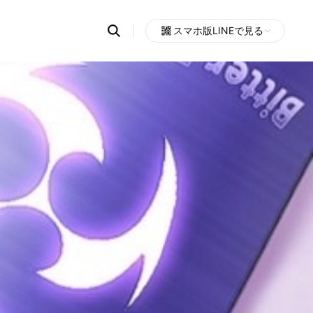
Search
スマホ版LINEで見る
OpenChats
Open
or
search
messages
area