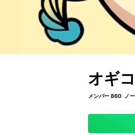
オギコ
メンバー 860
ノー