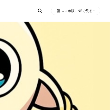
Search
スマホ版LINEで見る
OpenChats
Open
or
search
messages
area