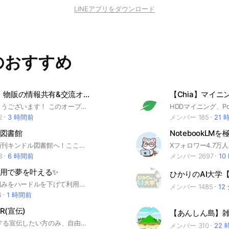
LINEアプリをダウンロード
のおすすめ
【発言OK】物販の情報共有&交流オープンチャット
参加ありがとうございます！ このオープンチャットでは、物販系の交流、情報共有をするグループになっています。 このオープンチャットのルール 1.メンバーに対する誹謗中傷を禁止します。 2.スパム行為は運営に報告、グループから退室にさせていただきます。 3.物販情報を共有する時にアフィリエイト報酬が発生するものは投稿を禁止します！ （運営者は運営をする費用為に貼るのを許してください...） ルールを守り、楽しく物販について学び、情報共有をしましょう！ 最後に、自分のSNSアカウントの宣伝について 自分のSNSアカウント宣伝は入室時の挨拶にのみでお願い致します。 有益な情報が流れると本末転倒ですので挨拶は簡潔なものでお願いします！ （SNSアカウントの宣伝ばかりになると秩序が保たれない為）
2
3 時間前
メンバー 185
21 
le図書館
NotebookL
ようこそ。新刊キンドル図書館へ！ここでは最新刊が発見しやすいようなKindle本のライブラリーを目的としています。その為、新刊宣伝以外の投稿はお控えください。図書館長けんいちより
8
6 時間前
メンバー 2697
10
用で夢を叶える✨
既にある仕組みをハードルを下げて利用し、参加者全員で利益を取りに行きましょう💰 ①堅い運用 ②シェアボーナス ③運用益からの分配 皆で稼ぎながら、余裕のある集団へ✨ 情報共有、情報交換しながら勝ち組集団になり、シナジー効果を発揮しよう‼️
メンバー 1485
12
4
1 時間前
PR(宣伝)
【あんしん島】
FX(EA)に関する宣伝したい方のみ、自由にどうぞ！ 荒らしは( ﾟﾛﾟ)NG!! 宣伝後に即退会する、貼り逃げ行為は禁止で、即削除致します。 貼り逃げ行為の運営方針自体が、利用者の資金を軽んじており、全く信用に値しません。 宣伝される場合は、リンクを貼ると同時にバックテスト、フォワード、MyfxbookやEA名等、性能がある程度理解出来る宣伝内容にしてください。 ここに宣伝されてる内容、成果は管理者は未検証ですので責任は取れません。 自己責任でお調べ下さい。
メンバー 310
22