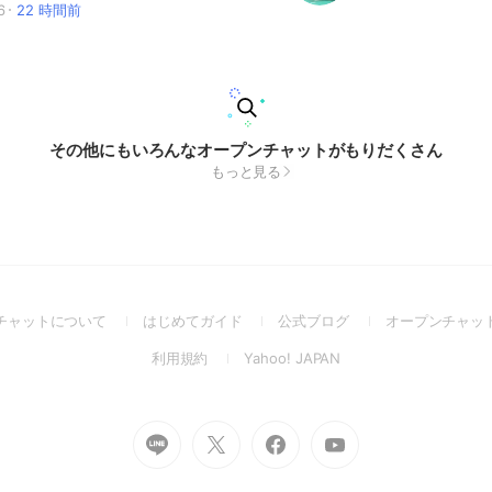
6
22 時間前
その他にもいろんなオープンチャットがもりだくさん
もっと見る
(Open
(Open
(Open
チャットについて
はじめてガイド
公式ブログ
オープンチャッ
in
in
in
(Open
(Open
利用規約
Yahoo! JAPAN
a
a
a
in
in
new
new
new
a
a
window)
window)
window)
new
new
Go
Go
Go
Go
window)
window)
to
to
to
to
Line
X
Facebook
Youtube