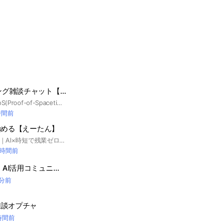
【Chia】マイニング雑談チャット【FIL】
HDDマイニング、PoS(Proof-of-Spacetime)について雑談しましょう！ #仮想通貨 #暗号資産 #草コイン #ビットコイン #fileコイン
時間前
Mを極める【えーたん】
Xフォロワー4.7万人｜AI×時短で残業ゼロを実現したえーたんが運営 NotebookLMを使って仕事を圧倒的に効率化したい人のためのオープンチャットです。 ・議事録や資料作成を時短したい ・AIを業務で使いこなしたい ・NotebookLMの実践的な使い方を知りたい そんな方に向けて、実際の業務で使えるノウハウやプロンプト、活用事例をわかりやすく解説します。 初心者の方も大歓迎です！ 質問・アウトプット・実践共有もOK🙌 ここでしか出さない限定情報やセミナー情報を先行して発信します。 ぜひ参加してNotebookLMを極めましょう🔥 #NotebookLM #AI活用 #業務効率化 #時短術 #ChatGPT #生成AI #仕事効率化 #AI初心者歓迎 #議事録自動化 #資料作成 #プロンプト #AI学習 #データ整理 #ナレッジ管理
 時間前
ひかりのAI大学【 AI活用コミュニティ部】
 分前
雑談オプチャ
 時間前