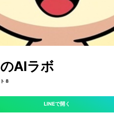
のAIラボ
ト 8
LINEで開く