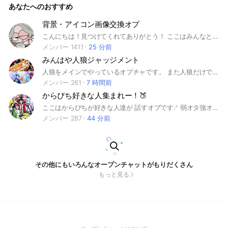
あなたへのおすすめ
がない限り スタ連 下ネタ 暴言 いじめ 宣伝 等々... みんなで仲
良くできたら 嬉しいです ！！ 興味湧いてくれた方は是非是
非是非 入ってください... ‼️ 初心者の方は名前の後ろに 「
背景・アイコン画像交換オプ
🔰 」をつけてくれると 全力でサポートいたします 🔥🔥 オ
こんにちは！見つけてくれてありがとう！ ここはみんなとかわいいアイコンや背景画像を交換し合うオプチャです🎶 ぜひ入ってね〜！🫶 たくさんお話したい人も大歓迎‼️ ⚠️このオプは会話が多いので通知が多くて嫌な子は緑のボタンを押すと通知回避用トークルームがあるのでそこに入ってね！⚠️ ーーーーーールールーーーーーー 1️⃣即抜け・荒らし・スタ連・喧嘩・下ネタ等は絶対にやめてください🙇🏻‍♀️ (上のことを1回でもしていたら見つけ次第即強制退会します) 絵文字は大丈夫です！ 2⃣迷惑行為は絶対しないように！ 3️⃣画像やリクエストは全てノートに書いてね！ 4️⃣緑のボタンを押したら本オプ(名前が1番長いトークルーム）に必ず入ってね！ 5⃣アイコンは実写NGだよ！🙅‍♀️ 入ったら大事なノートのチェック必ずお願いします🙏 ぜひ入って仲良くしましょ〜！！ #エモい画像#韓国風画像#背景#アイコン #オシャレ画像#話そう
プチャㅤ等で 行っていきたいと思います ‼️ #人狼 #人狼ゲーム
#プリ小説 #騙し合い #ワンナイト人狼 #ワードウルフ #ゲー
メンバー 1411
25 分前
ム #雑談
みんはや人狼ジャッジメント
人狼をメインでやっているオプチャです。 また人狼だけではなく他ゲーもしてます。 ライブトークを頻繁に立てて雑談もたくさんやっています！ #みんはや#人狼ONLINE#オプチャ人狼 #人狼ジャッジメント#MJ #雑談 #ライトク #ポケポケ#マイクラ#クイズ#プロセカ#マリカ#スプラ#アモアス#ぷよテト#どこパ#コードネーム#麻雀#競馬#野球
メンバー 261
7 時間前
からぴち好きな人集まれー！🍑
ここはからぴちが好きな人達が 話すオプです.ᐟ‪ 弱オタ強オタなどは全く関係ないので 気軽に入ってみてください😽 雑談でもからぴちの話でも話す事は なんでも良きです.ᐟ‪ アイコンなどもからぴちじゃないと ダメというルールはないのでアイコンは 何でもいいです👍🏻 ですが使用禁止のイラストもあるので 詳しいルールは大事なノートを見てください😖 アンチの方はお帰りください👋🏻‪ #カラフルピーチ#からぴち#ぴちりす#雑談 #じゃぱぱ#のあ#たっつん#ゆあんくん #シヴァ#どぬく#うり#えと#ヒロ#なおきり #もふ#るな
メンバー 287
44 分前
その他にもいろんなオープンチャットがもりだくさん
もっと見る