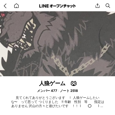
Go
share
se
back
to
home
人狼ゲーム 🐺
メンバー 477
ノート 2518
見てくれてありがとうございます ！ 人狼ゲームしたい
な〜 って思って つくりました ‼️ 年齢 性別 等 指定は
ありません 沢山の方々と遊びたいです ！！ ⌇ ️⭕️ ⌇ 雑
談 （ 下に記載されていること以外は 何をしてもらって
も構いません ） 等々... ⌇ ❌ ⌇ 荒らし 即抜け（ 事情