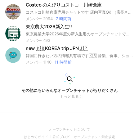
Costco のんびりコストコ 川崎倉庫
コストコ川崎倉庫専用チャットです 店内写真OK （店長さんから許可いただきました♪） よその方の写り込みがないようにご配慮お願いいたします^_^ コストコに行く人はもちろんのこと まだ足を運んだことのない方にも楽しんでもらえたらいいなーと そんな気持ちで作りました♡ 通知オフでお使い頂くといちいち通知がいかなくて煩わされません 優しい気持ちでやりとりできますように
メンバー 2994
7 時間前
東京農大2026新入生‼️
東京農業大学2026年度の新入生用のオープンチャットです。 交流や情報交換しましょう〜🙌✨ ⚠️2026年度新入生(新1年生)限定⚠️ 個人情報の流布は禁止‼️入学前交流会や入学式で連絡交換しましょう📱💬 下ネタ関連の名前、本名はなるべく避けてください #東京農業大学
メンバー 493
new 🇰🇷KOREA trip JPN🇯🇵
韓国に行きたい方の情報共有場です🇰🇷 音楽、食事、ショッピング、美活、観光したい！ 初めて行く人、お友達や家族と行く人 何を準備したらいいかわかりませんよね。 現地の情報を共有して みんなで楽しい旅行にしましょう！ ★...ご新規サマ大歓迎です ●現地の写真をupされる方へ 顔の表情がわかる写真は、ぼかしなどの加工をした上でupしてください ✅写された側への配慮をお願いします ✨ノート📓はどなたでもご利用ください 現地で購入したもの、ご飯した場所(特にひとり飯ok情報は有難いです!!)、子供と一緒に遊んだ施設等 ●本人同士がよければ敬語じゃなくて構いません ●荒らしや、何か起こった際には、管理人・副管理人にメンションをお願いします ✅対応できる者が返信します ♥️オフ会などは各々で開催されて結構です (管理人・副管理人は、トラブルがあっても責任は取りません) ❌あらゆるサイトへの招待コード等を貼る行為は禁止です ❌他アプリへの勧誘・他OCへの誘導は辞めてください (このことが発端で、メンバーさんがトラブルに遭われたら悲しいので)
メンバー 1140
11 時間前
その他にもいろんなオープンチャットがもりだくさん
もっと見る
(Open
オープンチャットについて
in
(Open
(Open
(Open
はじめてガイド
公式ブログ
オープンチャット禁止規定