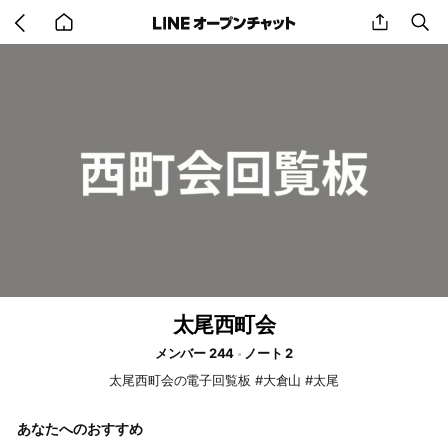
Go
share
se
back
to
home
太尾西町会
メンバー 244
ノート 2
太尾西町会の電子回覧板 #大倉山 #太尾
あなたへのおすすめ