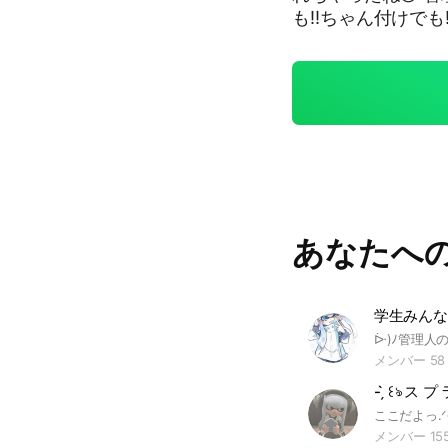
も‼️ちゃん付けでも
てね‼️🙌🏻 ここ
いたい何でもやって
てくれるなら 副官渡
トしちゃいます😼 
らしたいので 口調
うひともきらい‼️ いま‼️目標195人‼️きてよねー‼️ #すぷら#スプラ#ゲーム
#サモラン #スプ
チ
あなたへ
学生みんな
メンバー 58
‪- ̗̀ ‪꒰ঌ ス
メンバー 15