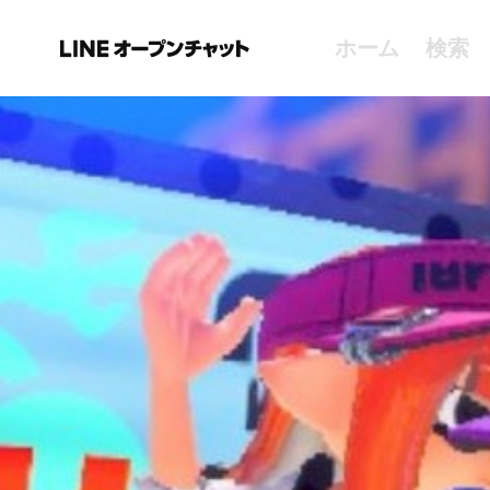
ホーム
検索