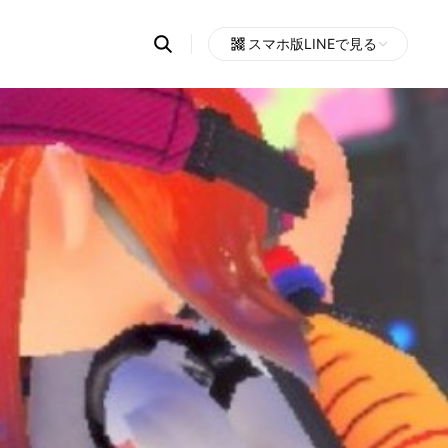
Search
スマホ版LINEで見る
OpenChats
Open
or
search
messages
area