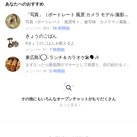
あなたへのおすすめ
限定しておりませんが、撮影する対象(人物やナンバープレー
トなど)が個人情報に触れるようなものは投稿ご遠慮下さい。
また撮影スポットに関しては広島県中心ではありますが、他都
「写真」（ポートレート 風景 カメラ モデル 撮影会等）動画撮影 編集 初心者歓迎
道府県の写真や情報交換なども歓迎しております。特に山口
写真（ポートレート 風景等々… 被写体 カメラマン募集撮影会募集など ・動画撮影・編集・カメラ好き！が集まるオープンチャット 作品の感想 撮影、編集のテクニック等の情報を交換する場としてご活用下さい。
県、島根県、愛媛県、岡山県など行きやすい周囲の地域の方の
コアな情報をお待ちしております。 #レフ機 #ミラーレス #フ
メンバー 495
16 時間前
ィルム #トイカメラ #フルサイズ #APS-C #マイクロフォーサ
きょうのごはん
ーズ #中判 #二眼 #大三元 #レンズ沼 #オールドレンズ #ズー
ムレンズ #望遠 #標準 #広角 #単焦点 #マクロ #魚眼 #フィル
#きょうのごはんを教えるよ
ター #三脚 #OLYMPUS #Canon #Nikon #SONY #FUJIFILM
メンバー 51
7 時間前
#PENTAX #Panasonic #RICOH #SIGMA #TAMRON #Leica #
東広島𓌉◯𓇋 ‎ランチ＆カラオケ🎤🗣🎶
Zeiss #Rollei #HASSELBLAD #ポートレート #玉ボケ #光望 #
光跡 #露光 #ファインダー #モデル #フォトジェニック #エモ
まず入ったら最低限のマナーとして挨拶と、自己紹介をノートの方に記入お願いします✋ ROM専の方、営利目的や勧誘などは御遠慮ください🙏💦💦
い #映え #夜景 #夕焼け #雲海 #月 #星 #天の川 #空 #桜 #苔 #
メンバー 14
5 時間前
花火 #雪 #花 #野鳥 #猫 #犬 #昆虫 #飯テロ #ラーメン #お好
み焼き #焼肉 #カフェ #グルメ #工場 #キャンプ #アウトドア
#バイク #自動車 #電車 #船 #飛行機 #潜水艦 #マンホール #ダ
ム #線路 #鉄塔 #電線 #橋 #戦跡 #廃墟 #山 #川 #海 #島 #観光
#尾道 #千光寺 #しまなみ海道 #鞆浦 #福山城 #世羅高原 #備北
丘陵公園 #帝釈峡 #掛頭山 #三景園 #筆影山 #佛通寺 #竹原町
その他にもいろんなオープンチャットがもりだくさん
並み保存地区 #大久野島 #正福寺山公園 #三ツ城古墳 #西条酒
もっと見る
蔵通り #御手洗 #十文字山公園展望台 #アレイからすこじま #
音戸大橋 #呉灰ヶ峰 #黄金山 #愛宕神社 #地王山 #原爆ドーム
#平和記念公園 #縮景園 #植物公園 #荒谷山 #三段峡 #妹背の滝
#厳島神社 #宮島 #弥山 #紅葉谷