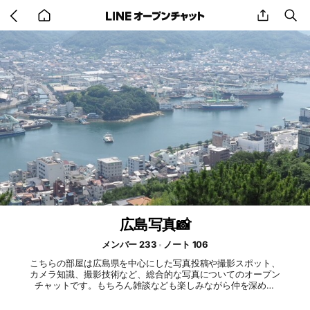
Go
share
se
back
to
home
広島写真📸
メンバー 233
ノート 106
こちらの部屋は広島県を中心にした写真投稿や撮影スポット、
カメラ知識、撮影技術など、総合的な写真についてのオープン
チャットです。もちろん雑談なども楽しみながら仲を深め、
様々な情報を共有する場所としております。 一眼カメラやコ
ンデジなどはもちろん、スマホによる撮影など機材については