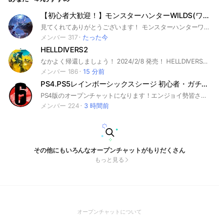
【初心者大歓迎！】モンスターハンターWILDS(ワイルズ)集会所!!
見てくれてありがとうございます！ モンスターハンターワイルズのオープンチャットです。IB、RISE:SBなどシリーズ問わず会話してもらって大丈夫です！ 初心者の方もぜひ来てください！乙なんて気にしないスタイルでいきましょう！ 他のゲームの話題、雑談もokです！ #モンハン #モンスターハンター #モンハンライズ#モンスターハンターアイスボーン#モンスターハンターライズ #モンハンワイルズ#MHWILDS #ワイルズ モンハン ワイルズ WILDS アイスボーン ワールド
メンバー 317
たった今
HELLDIVERS2
なかよく帰還しましょう！ 2024/2/8 発売！ HELLDIVERS2 helldivers2 ヘルダイバー2
メンバー 186
15 分前
PS4.PS5レインボーシックスシージ 初心者・ガチ勢誰でも歓迎！！
PS4版のオープンチャットになります！エンジョイ勢皆さんで楽しくプレイしましょう！気軽に参加お待ちしてます！#PS4#r6s#レインボーシックスシージ#虹六
メンバー 224
3 時間前
その他にもいろんなオープンチャットがもりだくさん
もっと見る
(Open
オープンチャットについて