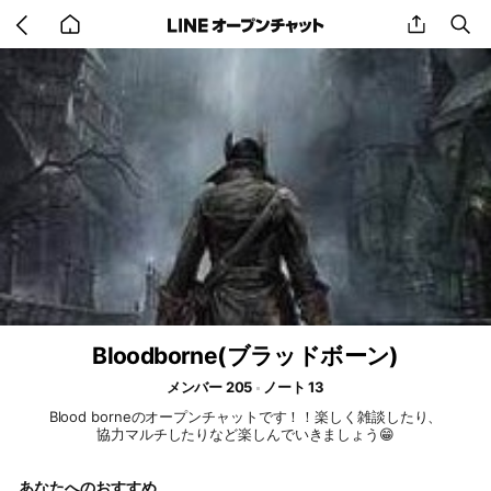
Go
share
se
back
to
home
Bloodborne(ブラッドボーン)
メンバー 205
ノート 13
Blood borneのオープンチャットです！！楽しく雑談したり、
協力マルチしたりなど楽しんでいきましょう😁
あなたへのおすすめ