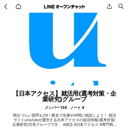
Go
share
se
back
to
home
【日本アクセス】就活用(選考対策・企
業研究)グループ
メンバー 138
ノート 4
聞きづらい質問もOK！匿名で先輩や仲間に相談しよう！ 就活
サイトunistyleが運営する日本アクセスの就活情報(選考対策/
企業研究)共有グループです。 #就活 #日本アクセス #専門商社