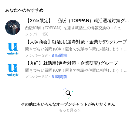
業界 #インターンシップ #本選考 #unistyle #ユニスタイル #
面接 #採用 #内定 #ES #エントリーシート #自己分析 #業界研
あなたへのおすすめ
究 #企業研究 #自己PR #ガクチカ #学生時代頑張ったこと #志
何望動機 #webテスト #ウェブテスト #GD #グループディスカ
ッション #グルディス #OB訪問 #企業選び #就活対策 #就活準
【27卒限定】 凸版（TOPPAN）就活選考対策グループ
備 #大手企業 #日系企業 ▼unistyleが運営する専門商社のオプ
凸版印刷（TOPPAN）を志す就活生の情報交換のコミュニティです。 ＃トッパン ＃凸版 ＃就活 ＃印刷 ＃通信 ＃web ＃マスコミ ＃広告 ＃大手 ＃出版 ＃インターン ＃本選考 ＃面接 ＃内定 ＃ES ＃自己分析 ＃業界研究 #企業研究 ＃ガクチカ ＃GD ＃webテスト
チャグループ▼ メタルワン / 伊藤忠丸紅鉄鋼（MISI) / 阪和興
業 / 日鉄物産 / 豊島 / 岩谷産業 / JFE商事 / 長瀬産業 / 兼松 /
メンバー 158
岡谷鋼機 / 三菱食品 / 伊藤忠食品 / 山善 / 伊藤忠エネクス / 日
【大塚商会】就活用(選考対策・企業研究)グループ
本アクセス / PALTAC（パルタック） / 三井食品 / ユアサ商事
/ 加藤産業 / マクニカ / あらた / 全日空商事 / 帝人フロンティ
聞きづらい質問もOK！匿名で先輩や仲間に相談しよう！ 就活サイトunistyleが運営する大塚商会の就活情報(選考対策/企業研究)共有グループです。 #就活 #大塚商会 #コンサル業界 #インターンシップ #本選考 #unistyle #ユニスタイル #面接 #採用 #内定 #ES #エントリーシート #自己分析 #業界研究 #企業研究 #自己PR #ガクチカ #学生時代頑張ったこと #志何望動機 #webテスト #ウェブテスト #GD #グループディスカッション #グルディス #OB訪問 #企業選び #就活対策 #就活準備 #大手企業 #日系企業 ▼unistyleが運営するコンサルのオプチャグループ▼ SCSK / 日鉄ソリューションズ（NSSOL） / 伊藤忠テクノソリューションズ(CTC) / 電通総研(旧:電通国際情報サービス（ISID)) / 大塚商会 / Speee / TIS / 日本タタ・コンサルタンシ―・サービシズ(TCS) / BIPROGY(日本ユニシス） / Sky / メルカリ / Sansan / サイボウズ / 富士ソフト / freee / SmartHR / GMOインターネットグループ / トレンドマイクロ / 東京海上日動システムズ / jinjer / ミクシィ / フューチャー / 日本ヒューレット・パッカード / みずほリサーチ＆テクノロジーズ / ディー・エヌ・エー(DeNA) / グーグル(Google) / 日本マイクロソフト / NECネッツエスアイ / 三菱UFJインフォメーションテクノロジー(MUIT) / ニッセイ情報テクノロジー / オービック / マイクロアド / HRBrain / 農中情報システム / 日立システムズ / シンプレクス / ジーニー(Geniee) / JSOL / 日立ソリューションズ / キンドリルジャパン / ワークスアプリケーションズ / トヨタシステムズ / SHIFT / NTTドコモ / KDDI / ソフトバンク / NTT東日本 / NTT西日本 ▼大塚商会の企業研究はこちらから▼ https://x.gd/L99HS
ア / 住友商事グローバルメタルズ / 蝶理 / UACJ(旧 古河スカ
メンバー 291
8 時間前
イ) / 豊通マテリアル ▼日本アクセスの企業研究はこちらから
【丸紅】就活用(選考対策・企業研究)グループ
▼ https://x.gd/8LaO1
聞きづらい質問もOK！匿名で先輩や仲間に相談しよう！ 就活サイトunistyleが運営する丸紅の就活情報(選考対策/企業研究)共有グループです。 #就活 #丸紅 #総合商社業界 #インターンシップ #本選考 #unistyle #ユニスタイル #面接 #採用 #内定 #ES #エントリーシート #自己分析 #業界研究 #企業研究 #自己PR #ガクチカ #学生時代頑張ったこと #志何望動機 #webテスト #ウェブテスト #GD #グループディスカッション #グルディス #OB訪問 #企業選び #就活対策 #就活準備 #大手企業 #日系企業 ▼unistyleが運営する総合商社のオプチャグループ▼ 三菱商事 / 伊藤忠商事 / 三井物産 / 住友商事 / 丸紅 / 豊田通商 / 双日 ▼丸紅の企業研究はこちらから▼ https://x.gd/Jo4HO
メンバー 541
5 時間前
その他にもいろんなオープンチャットがもりだくさん
もっと見る