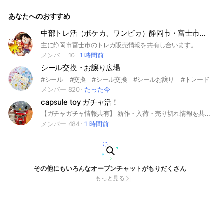
あなたへのおすすめ
中部トレ活（ポケカ、ワンピカ）静岡市・富士市最速情報交換
主に静岡市富士市のトレカ販売情報を共有し合います。
メンバー 16
1 時間前
シール交換・お譲り広場
#シール #交換 #シール交換 #シールお譲り #トレード
メンバー 820
たった今
capsule toy ガチャ活！
【ガチャガチャ情報共有】 新作・入荷・売り切れ情報を共有するオプチャです！ 見つけたらどんどん投稿OK📍 【NG】 ・荒らし／悪口/喧嘩 ・個人情報 ・過度な宣伝 ・虚偽情報の投稿（デマ・嘘の入荷情報など） #千葉県 #市原市 #木更津市 #富津市 #ガチャガチャ #ガチャ活
メンバー 484
1 時間前
その他にもいろんなオープンチャットがもりだくさん
もっと見る