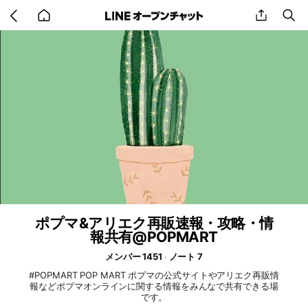
Go
share
se
back
to
home
ポプマ&アリエク再販速報・攻略・情
報共有@POPMART
メンバー 1451
ノート 7
#POPMART POP MART ポプマの公式サイトやアリエク再販情
報などポプマオンラインに関する情報をみんなで共有できる場
です。