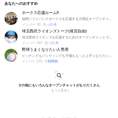
あなたへのおすすめ
ホークス応援ルーム‼️
福岡ソフトバンクホークスを応援する方限定オープンチャットです。 入退室はご自由にどうぞ。
メンバー 30
たった今
埼玉西武ライオンズトーク(発言自由)
埼玉西武ライオンズを応援するためのオープンチャットです 他のオープンチャットより自由な発言が出来る、居心地の良い空間をモットーにオープンチャットを運営しています。 ※埼玉西武ライオンズの試合実況に関しては特に発言などに対して注意する等は行なっていませんが、 選手への誹謗中傷は禁止となっております。 細かいルール等は大事なノートを一読頂けますと幸いです。 楽しいオープンチャットなので、ぜひ入ってください！ #埼玉西武ライオンズ #西武 #ライオンズ #プロ野球 #侍ジャパン #NPB #パリーグ #ベルーナドーム #西武ドーム #野球 #今井達也 #隅田知一郎 #武内夏暉 #西川愛也 #渡部聖弥 #埼玉 #MLB #ドジャース #大谷翔平 #メジャーリーグ
メンバー 247
たった今
野球うまくなりたい人専用
ピッチングもバッティングも守備ももっと上手くなりたい人！是非ここに来てレベルアップして下さい！ 変化球やバッティングフォーム、走塁についても野球技術のことなんでも話しましょう！ #野球部 #野球 #ピッチング #変化球 #バッティング #守備 #野球好き
メンバー 275
1 時間前
その他にもいろんなオープンチャットがもりだくさん
もっと見る