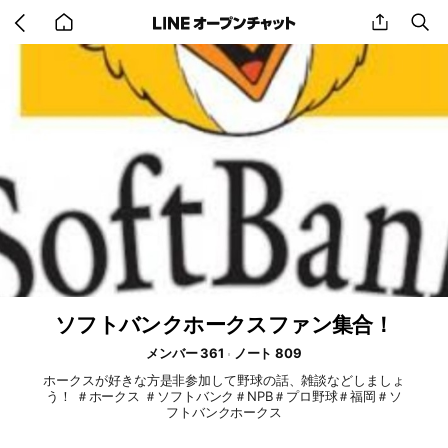
Go
share
se
back
to
home
ソフトバンクホークスファン集合！
メンバー 361
ノート 809
ホークスが好きな方是非参加して野球の話、雑談などしましょ
う！ ＃ホークス ＃ソフトバンク＃NPB＃プロ野球＃福岡＃ソ
フトバンクホークス