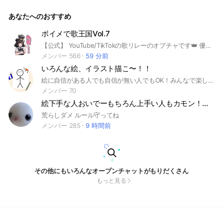
あなたへのおすすめ
ボイメで歌王国Vol.7
【公式】 YouTube/TikTokの歌リレーのオプチャです👑 優里ちゃんねる出演‼️ 創設者 はるよよ スピナ 歌のテスト
メンバー 566
59 分前
いろんな絵、イラスト描こ〜！！
絵に自信がある人でも自信が無い人でもOK！みんなで楽しく絵を描きましょう！！ オリキャラもアニメや漫画、ゲームのイラストもOKです！ ライブトークしたい時は私(なの)か副官さんを呼んでください🙃駆けつけます･*･:≡( ε:) ルールを抜粋します👇🏻 イラストを載せる際の注意 ・自作発言はやめてください！この人の絵良いですよねなど付けてください！ ・無断転載は❌です！ちゃんと許可を取りましょう ・地雷の方がいらっしゃるのでえrぐrはワンクッションをつけましょう！ ✧︎拾い画は拾い画だと伝えてもらったら有難いです、絵師様が使用禁止してる物は使用しないようにしましょう トレパク❌です トレパクとは⬇ 人の許可を取らずにトレスし、それを勝手にネットにアップロードする行為です ・地雷の方がいたら無視せずに守りましょう！ ・荒らしはやめましょう！ 絵チャ ・絵チャをする際は勝手に人の絵を消したりしないようにしましょう！ メイキング等の動画を投稿する際 ・動画の連投などする際はノートに貼ってからシェアしましょう！ 抜ける際 ・合わないなと思ったり親バレしたりしたら抜けてOKです！ですが入って1時間以内に抜けるのは辞めてください(合わなかった、親バレ等は管理人か副管理人さんに伝えてもらえれば大丈夫です) その他 ・タメOKです！敬語の方がいい方は敬語でも良いですよ！ ・宣伝OKです ・人の嫌がること、自分が嫌なことは言わないでください！ ・暗い話はできるだけNGスレッドでやってね ・有償依頼×です(トラブルになりやすいので) ・雑談は少しならOK‼️あまり長く雑談するのは雑談部屋があるのでそこで行ってください ・実写❌です(自分の顔写真など) ✧︎実きょう者様やYouTuber様など、自分や身内の方以外の人の模写、デッサンはOKです！ ・下ネタ❌です ※あくまでここは絵を載せる場です。 10歳未満の方の入室はお断りしております。 以上です！ルールを守って楽しく過ごしましょう！ LINEVOOMのイラストの宣伝とかもOKです〜#イラスト#いらすと#お絵描き#絵#オリキャラ#アドバイス#添削#イラスト依頼#依頼#無償依頼#ライブトーク#ライト#ライトー#オリキャラ#創作#OC#下手#絵下手#神絵師#絵師
メンバー 70
絵下手な人おいでーもちろん上手い人もカモン！雑談○
荒らしダメ ルール守ってね
メンバー 285
9 時間前
その他にもいろんなオープンチャットがもりだくさん
もっと見る