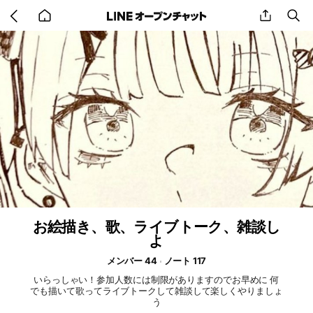
Go
share
se
back
to
home
お絵描き、歌、ライブトーク、雑談し
よ
メンバー 44
ノート 117
いらっしゃい！参加人数には制限がありますのでお早めに 何
でも描いて歌ってライブトークして雑談して楽しくやりましょ
う