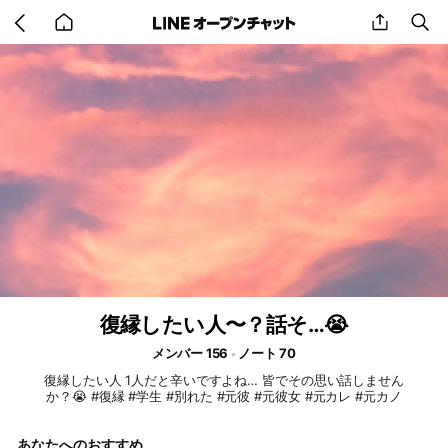
Go
share
se
back
to
home
復縁したい人〜？話そ…😭
メンバー 156
ノート 70
復縁したい人 1人だと辛いですよね… 皆でその思い話しません
か？😭 #復縁 #学生 #別れた #元彼 #元彼女 #元カレ #元カノ
あなたへのおすすめ