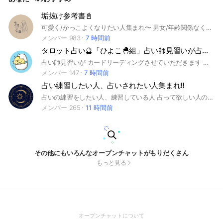
垢抜け参考書📓
可愛く/かっこよくなりたい人集まれ〜 男女/年齢関係なく気軽に入ってね♡ 即抜け❌((宣伝して抜けるとかありえないかんね？ 荒らし・下ネタ❌((強制退会・通報しちゃうぞ(ˊᗜˋ) 垢抜けとメチャクチャ関係ない話はやだよ。もし、辞めなかったら他の人の迷惑になるんですぐ蹴ります。 それと～、垢抜け参考書だから、ノートを垢抜けするための参考書のような形で作っていって欲しいなとおもいます(*^^*)自己紹介控えて欲しいです。 ※少し通知多め♡ んじゃ、中で待ってますんで、早く入ってちょうだい(っ˙˘˙)っ #垢抜け#男女兼用#可愛くなりたい#かっこよくなりたい#ファッション#メイク#髪型#ダイエット#スタイル#モテたい#オススメ
メンバー 983
7 時間前
タロット占い🔮「ひよこ🐣組」占い師見習いが占います
占い師見習いが カードリーディングさせていただきます 占い師として デビューするために 練習させていただくお部屋になります カードリーディングの 修行中になりますので 相談内容により 使うカードや スプレッド(カード配置)も それぞれ異なりますので 占い結果が 当てはまる当てはまらない場合もありますが 占い師として デビューするために 練習させていただくお部屋になります 占い後 結果がどうだったか？ ひとこといただければ ありがたいです😊 まだ見習いのため 誹謗中傷やクレームなどは お断りしてますので ご了承を よろしくお願いいたします お部屋を退出される場合は 「退出します」と ひとことくださいませね🤗 #占い #リーディング #タロットカード #ルノルマンカード #オラクルカード #見習い中占い師 よろしくお願いしますm(_ _)m 代表 ☆yaya☆
メンバー 147
7 時間前
占い練習したい人、占いされたい人集まれ‼️
占いの練習をしたい人、練習している人 占って欲しい人のための専用オプチャです。 占いに興味のある方、今から始めたい方、 ただ見たい方、聞きたい方も全然OK♬*。 チャット鑑定だけじゃなく 定期的なライブトーク鑑定も！ ノート投稿から最短その日！ 最長でも3日程度で結果が出るルール 実はプロの方も沢山いらっしゃいます♡ 有料なら即対応も可！ お気軽にご参加ください⸜(*´꒳`*)⸝ #タロット #タロットカード #オラクル #オラクルカード #ルノルマン #ルノルマンカード #鑑定 #練習 #悩み #相談 #西洋占星術 #四柱推命 #インド占星術 #霊視 #有料 #プロ #アマ #アマチュア #占い #無料 #当たる #時期
メンバー 265
11 時間前
その他にもいろんなオープンチャットがもりだくさん
もっと見る
(Open
オープンチャットについて