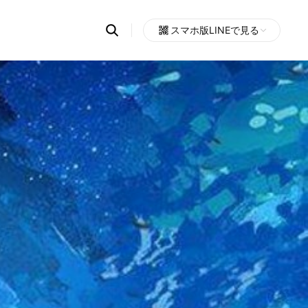
Search
スマホ版LINEで見る
OpenChats
Open
or
search
messages
area