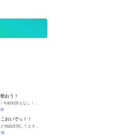
で歌おう！
上手、下手関係なし！年齢制限もなし！歌いたかったら歌いまくれ！！ボイメとか動画とかで皆でミセスの歌を歌おう！もちろんミセス以外のアーティストさんでも大丈夫です！皆でリレーしてもいいよ！雑談でも全然⭕️！ミセス語ってもらっても⭕️です！！ 即抜け、無言抜けはやめてほしいです！荒らしも！抜ける時は一言お願いします！映画やライブのネタバレはそれの専用チャットで！聞く専でも大丈夫なんでいっぱい人来てください！ #Mrs. GREEN APPLE #ミセス #大森元貴 #若井滉斗 #藤澤涼架
間前
ここおいでっ！！
こんにちは！ 管理人が独裁政権してます。 管理人が歌上手くなりたいと思ってるだけのオプなので、練習は各自してもらって… 2024年11月20日設立❓ 2024年12月6日100人突破 12月14日150人突破 12月20日200人突破 2025年1月12日250人突破 2月1日300人突破 7月8日350人突破 10月4日400人突破 10月27日450人突破
分前