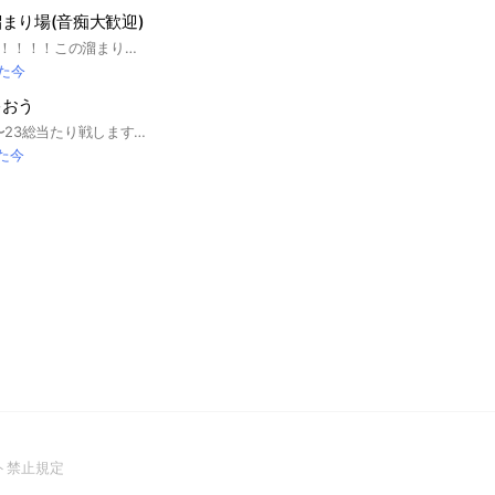
まり場(音痴大歓迎)
おい！！！そこの奴！！！！この溜まり場を見たな！ 入る場所がないなら来いよ！ サブオプでは、ゲームとか色々あるよ！ ルール 下ネタ禁止、暴言禁止(たまに出てる やつはいいよ) 開設日2025年4/22 #音痴#歌好き#歌#歌上手#イケボ#カワボ#歌オプ
た今
ゃおう
歌オプです‼️ 8月21〜23総当たり戦しますヨ👀 承認バカ早いです。 荒らすなら面白くしてください🎶 雑談もしていいよ‼️ ボイメたくさん投げてください 反応します 歌枠たくさん開くのできてみてください‼️ #歌#歌枠#ライト#ボイメ#雑談#歌いたい#カラオケ
た今
(Open
ト禁止規定
in