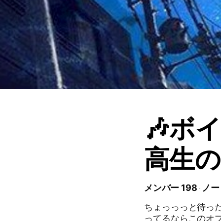
🎶ボ
高生の
メンバー 198
ノー
ちょっっっと待っ
ってるならこのオ