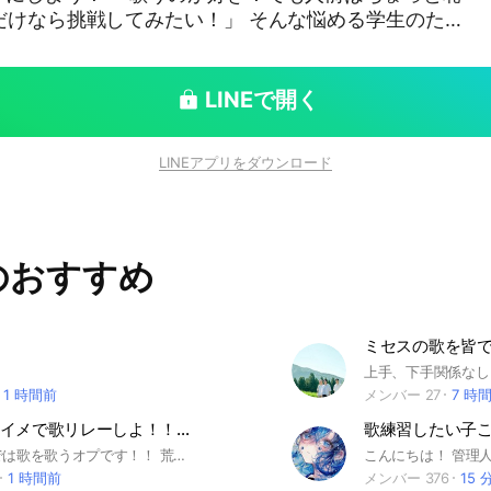
だけなら挑戦してみたい！」 そんな悩める学生のため
ジ限定🎙️歌リレーオープンチャット！ ※とは言って
になったら歌うって感じだよ！笑 雑談オンリー楽しみ
雑談ルームもあるので是非どうぞ！ (今現在女子の方
LINEで開く
！) 一応やり方を説明しとくと、、
その後に自分の歌（1フレーズ〜OK）を投稿してリ
LINEアプリをダウンロード
）」の参加ももちろん大歓迎♪ しかも少人数だから
！ ・歌うのが好き！
緊張するけど声だけならいけそう！ ・趣味を共有でき
のおすすめ
音楽でつながりたい！ ・雑談を楽しみたい！ 🧡 ル
る中高生なら誰でも歓迎！ ※誹謗中傷・録音の無断
Gです🙅‍♀️ サブトクのセリフ読みや、 雑談の方に入
に本オプに入ってから お入りください！ 質問内容に
ミセスの歌を皆
いです！ さあ、スマホがマイクになる✨
な空間で、一緒に“声”でつながろう！ 管理人より
1 時間前
メンバー 27
7 時
#歌ってみた #中学生 #高校生#放課後 #声でつながる
歌枠！！ボイメで歌リレーしよ！！！（聞き専◯）
歌練習したい子
好きさんと繋がりたい#雑談#歌
ここのオプでは歌を歌うオプです！！ 荒らしは絶対に来ないでください 迷惑です 管理人、副官がすぐ対処しますので言ってください みんなで仲良くやりましょう！！
1 時間前
メンバー 376
15 