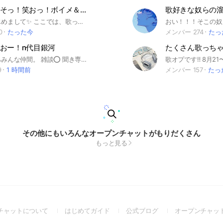
歌おっ！話そっ！笑おっ！ボイメ＆ライブトーク大歓迎っセリフ読みもしよ〜
歌好きな奴らの溜
わわっ！はじめまして✨ ここでは、歌ったり雑談したり、セリフを読んだりしていますっ！ 合わないと思ったら即抜けもOK！ １回入って見てくれると嬉しいっ！ もちろん、下ネタや暴言は❌ マナーは守って欲しいかな…！ みんなが幸せになれる、お家みたいなオプを目指してますっ 協力してほしい✨ これからよろしくねー！ #歌 #ボイメ #ライブトーク #雑談 #セリフ
0
たった今
メンバー 274
たっ
おー！n代目銀河
たくさん歌っち
音楽好きならみんな仲間。 雑談⭕️ 聞き専⭕️ 即抜け⭕️ 宣伝❌ #歌 #歌枠 #歌リレー #ボイメ #弾き語り #ギター #ベース #ピアノ #音楽 #ライブトーク #雑談 #からあげ
9
1 時間前
メンバー 157
たっ
その他にもいろんなオープンチャットがもりだくさん
もっと見る
(Open
(Open
(Open
チャットについて
はじめてガイド
公式ブログ
オープンチャッ
in
in
in