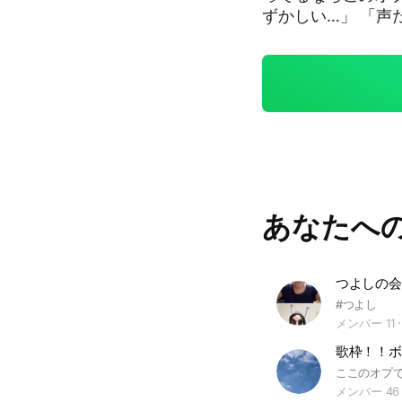
ずかしい…」 「声
の、ボイスメッセー
も大体雑談で、暇
たい方も大歓迎！ 
が多いです。もちろん男子も大歓迎
・誰かが歌ったら、
レー🎤 🔁 順番は決まってないので、気軽に飛び入り参加してOK！ 👂
「聴き専（聴くだけ
みんなが歌って楽しめる！ 😌こんな人におすすめ
・人前はちょっと
あなたへ
る友達が欲しい！ ・
ール・マナーを守れ
転載・ふざけすぎはN
られる方は、 絶対
つよしの会
もしっかり答えてもらえると 幸
#つよし
放課後の音楽室みたい
メンバー 11
#歌リレー #ボイメ
#歌バトン部 #歌
メンバー 46