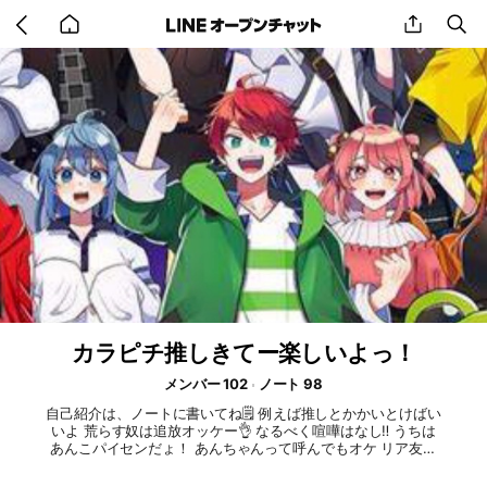
Go
share
se
back
to
home
カラピチ推しきてー楽しいよっ！
メンバー 102
ノート 98
自己紹介は、ノートに書いてね🗒️ 例えば推しとかかいとけばい
いよ 荒らす奴は追放オッケー👌 なるべく喧嘩はなし‼︎ うちは
あんこパイセンだょ！ あんちゃんって呼んでもオケ リア友追
加オケ スタ連❌ なるべく長い文やめてね、 うちは、ここの会
長だょなんかあったら言ってね🤭 ではこれからよろしくお願