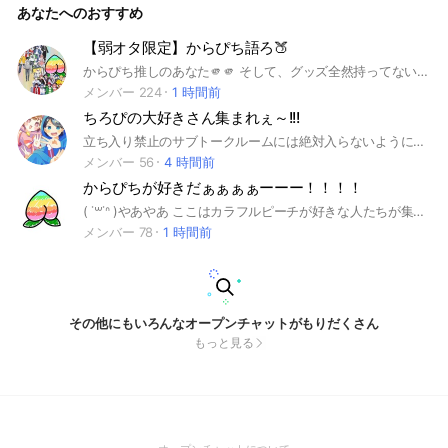
あなたへのおすすめ
いします🙇‍♀️ りんが副官なのでよろしく！！( ˙ᵕ˙ 🙏) 他に役割が
必要だったらノートに書いてね📓m(_ _)m
【弱オタ限定】からぴち語ろ🍑
からぴち推しのあなた🫵🫵 そして、グッズ全然持ってない(＞＜) って自信がないあなた🫵🫵🫵 ここで色々語ろう‼️ 情報交換とか、動画の考察とか、雑談もしよ♪ 管理人も弱弱弱弱弱オタなので安心してね☺️ 即抜けは悲しいのでやめてほしいな🥺 （即抜けは再参加禁止です🥲‎🈲） 無言抜けも悲しいからﾔﾒﾃﾎｼｲﾅ🥺🥺🥺🥺🥺 じゃあ、待ってるよー✨ 🍑記念日🍑 創立記念㊗️ 2025/11/30 5人達成㊗️ 2025/12/03 10人達成㊗️ 2025/12/14 15人達成㊗️ 2025/12/20 20人達成㊗️ 2025/12/23 30人達成㊗️ 2026/01/02 40人達成㊗️ 2026/01/05 50人達成🎉 2026/01/08 60人達成㊗️ 2026/01/15 70人達成㊗️ 2026/01/27 80人達成㊗️ 2026/02/10 90人達成㊗️ 2026/02/25 100人達成🥳2026/03/16 110人達成㊗️2026/03/19 120人達成㊗️2026/03/25 130人達成㊗️2026/04/03 140人達成㊗️2026/04/11 150人達成㊗️2026/05/10 160人達成㊗️2026/05/20 170人達成㊗️2026/05/28 180人達成㊗️2026/06/04 190人達成㊗️2026/07/15 200人達成🥹2026/07/17 210人達成㊗️2026/07/21 220人達成㊗️2026/07/27 #カラフルピーチ#からぴち#ぴちりす#弱オタ#弱ヲタ#オタク#ヲタク#推し#推し活#からぴち推し#じゃぱぱ#のあ#たっつん#ゆあんくん#シヴァ#どぬく#うり#えと#ヒロ#なおきり#もふ#るな#12人#🌈🍑#🦖彡#🍪彡#⚡️彡#🍗彡#🐸彡#🦊彡#🎸彡#🍫彡#🐏彡#🌹彡#👓彡#❄️彡#🍑🐿️#🍑#5周年#語る ✩.*˚⚠️注意⚠️★。.:＊・゜ なんか弱オタ限定って書いたはずなんですけど、つよつよオタさん多いです😇😇😇😇😇 それに同担彡も勿論います でも仲良く語ることはシンプルに楽しいですよ〜！！！ あと管理人超超超超超低浮です^^; でもスーパー優秀な副官ちゃんたちばっかりなので安心して下さい😌💗 最近嵐が多いので、承認制にしました！ 平日は承認遅いかもですが、土日は爆速です★ ぜひぜひ来てみてね✨щ(ﾟДﾟщ) ．
メンバー 224
1 時間前
ちろぴの大好きさん集まれぇ～!!!
立ち入り禁止のサブトークルームには絶対入らないようにお願いします
メンバー 56
4 時間前
からぴちが好きだぁぁぁぁーーー！！！！
( ˙꒳​˙ᐢ )やあやあ ここはカラフルピーチが好きな人たちが集まるオプ‼️ 今は100人を目指してるから協力して欲しい🫵🏻🫵🏻 君を待ってるよ👍🏻👍🏻 100人いったら副官さんも募集してるよ🥳🥳 みんな優しいからオプ初心者でも大歓迎🥰🥰 さ・ら・に❗️ ここはノートの数も少ないから少しでも軽いよ🤩 し・か・も❗️ ここは大型になるオプ（？） だから今のうちなら古参だよー😚 めっちゃ話題そらすけど管理人の好きな絵文字は 🫪🙄ね‼️ 好きな人いたら絶対話そ🫵🏻🫵🏻 中で君を待ってるよ‼️ それではみんなで… からぴちが好きだぁぁぁぁーーー！！！！ 🏷️達 #からぴち#カラフルピーチ #じゃぱぱさん#じゃっぴ#のあさん#たっつんさん#ゆあんくん#シヴァさん#ばっくん#どぬくさん#どぬちゃん#うりさん#うりりん#えとさん#ヒロくん#白い王子様#なおきりさん#なお兄#漢なおきり#もふさん#もふくん#るなさん#天才代表✨ #雑談#推し語り#みんなで語り合お！#ぴちりす集合！#みんなでわいわい#ぴちりす募集中！ #くっそ多いタグたち
メンバー 78
1 時間前
その他にもいろんなオープンチャットがもりだくさん
もっと見る