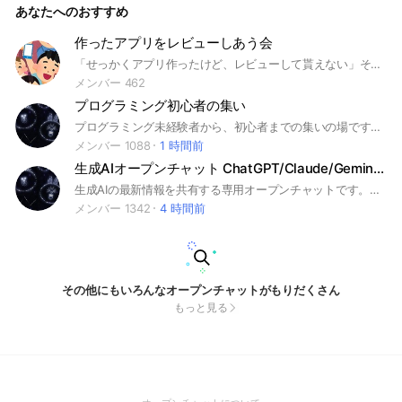
あなたへのおすすめ
作ったアプリをレビューしあう会
「せっかくアプリ作ったけど、レビューして貰えない」そんなあなたのための、オープンチャットです。#アプリ開発 #swift #unity #react native #android #ios #kotlin #java #flutter #xamarin
メンバー 462
プログラミング初心者の集い
プログラミング未経験者から、初心者までの集いの場です⤴ 情報共有や質問をして知見を深めましょう✨ 基本的に皆様には規則を設けませんが、他のオープンチャットや有料系の勧誘はNGとします。また節度ある行動を心がけましょう。 誤爆投稿を削除する時は管理人に連絡すればなるべく早く対応します😊
メンバー 1088
1 時間前
生成AIオープンチャット ChatGPT/Claude/Gemini/Grok/Copilot
生成AIの最新情報を共有する専用オープンチャットです。大規模言語モデル(LLM ChatGPT Claude Gemini Copilot Llama)、画像生成AI/動画生成AI (StableDiffusion Midjourney NovelAI Sora)や音楽生成AI(SunoAI Soundraw AIVA)などの最新AIに関する情報を気軽にシェアしてください 敬語で会話、議論は建設的にお願いします 生成AI / Generative AI 汎用人工知能 / Artificial General Intelligence AI エージェント / AI Agent 二ューラルネットワーク / Neural Networks 深層学習 / Deep Learning 機械学習 / Machine Learning 自然言語処理 / Natural Language Processing (NLP) 画像認識 / Image Recognition 強化学習 / Reinforcement Learning ロボティクス / Robotics AIVtuber / AItuber / Python / Copilot / Duet AI / Amazon Q / Bedrock / Google Cloud / Azure / AWS / Cursor / tldraw / OpenAI API / Bard / Gemini / GPTs / Vision API / cursor / open interpreter / self operating computer / figma / excalidraw / krea ai / akuma ai / stable video diffusion / assistant-api / multimodal / gpt-4-128k / gpt-jsonmode / dalle / whisper / tts / codeinterpreter / openai-functioncalling / advanced-data-analytics / microsoft-copilot / AWS bedrock / Anthropic
メンバー 1342
4 時間前
その他にもいろんなオープンチャットがもりだくさん
もっと見る