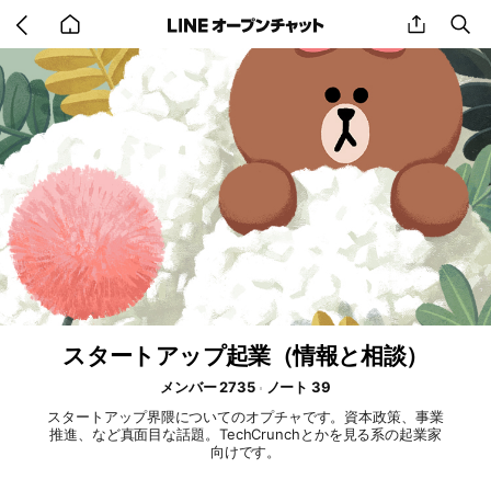
Go
share
se
back
to
home
スタートアップ起業（情報と相談）
メンバー 2735
ノート 39
スタートアップ界隈についてのオプチャです。資本政策、事業
推進、など真面目な話題。TechCrunchとかを見る系の起業家
向けです。