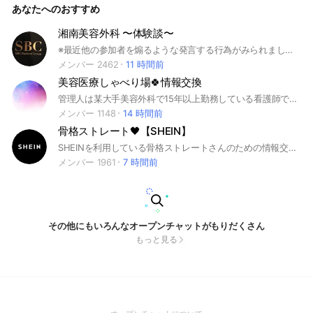
あなたへのおすすめ
喜ぶ！） 💜自分のお店や、ネットショップをどんどん宣伝し
よう！ 新作の作品をあげるもよし！！部長は楽天ルームがオ
ススメ✨ 💜オススメの道具や技術を教え合おう！ もし質問し
湘南美容外科 〜体験談〜
て誰も返事なくても くじけないで！部長もなるべく返す！笑
※最近他の参加者を煽るような発言する行為がみられました。 なので、相手を煽るような発言することを禁止しています。 もし煽るような発言があった際は即強制退会させて頂くことになりますので、ご了承ください。 【ノートに禁止事項書いてるので1度目を通して頂けると幸いです。】※ 小さなことからでもokです！！ 自分の体験談や、これから受ける方にアドバイスしたり共有して行きませんかー？？ ここが不満だったとかの参加者の参考になる事など、もちろんこれから受ける方悩んでる方、常連さんなど、皆さん大歓迎です！！ 湘南美容外科盛り上げていきましょー！ #湘南美容外科#SBC#整形#美容#整形#プチ整形
💜コンテストに参加しよう！！ これは不定期開催でみんなの
才能を どんどんぶつけていこう✨ メインはこんな感じです😉
メンバー 2462
11 時間前
✨ たまに赤ペン先生もするので技術を 部長に見てほしい！教
美容医療しゃべり場🍀情報交換
えてほしい！ そんな向上心高い方も入部下さい✨ 私の部では
なくみんなの成長できる 部活にするのが1番です！ 好きな事を
管理人は某大手美容外科で15年以上勤務している看護師です。管理職となり、仕事ですぐ返信できない事もあります。 質問に回答していただけた方のみの承認制に変更しました。 短文の質問すらしっかり読まれてない方は、チャット内のルールノートは読めないだろうなぁという判断です😆 全く調べてもないのに、〜にはどんな治療がありますか？などの質問をするのはお控えください。 #答えられる質問にはお答えします❤️ #特定のクリニックをオススメしたりはしませんし、できません💦 #美容整形に興味がある方 #効果・ダウンタイム・リスク確認 #見積もり内容 #情報交換しましょう #美容外科に興味がある方の不安や希望等を知ることやその他情報収集も兼ねています。 #各種宣伝活動は禁止です。 #国内クリニックの施術に限る。 #個人同士の情報交換にもご利用下さい #美容外科に興味のある方 #美容外科をご利用されている方 #整形 #美容外科 #美容整形 #美容クリニック #美容皮膚科 #美容 #形成外科 #プチ整形 #ハイフ #脂肪吸引 #リフト #ダーマペン #脂肪溶解注射 #挙筋法 #二重埋没 #二重切開 #目頭切開 #コンデンス #豊胸 #フォトフェイシャル #ボトックス #ヒアルロン酸 #PRX #PRP #ニキビ治療 #BNLS #医療脱毛
一緒に分かち合える ジェルネイル部に是非入部下さい✨
メンバー 1148
14 時間前
骨格ストレート🖤【SHEIN】
SHEINを利用している骨格ストレートさんのための情報交換オプチャ！ 目的にあわせてご参加ください♡ 【メインのオープンチャット】 SHEINの商品についての質問、レビューなど 【サブトークルーム】 ｢クーポン情報🎁｣ 似合う服を買って可愛くなりましょう🎀 大事なノート、アナウンスを必ず確認してください- ̗̀📢 骨格ストレートの情報が欲しい方であれば性別関係なく入っていただいて構いません！ ⚠荒らし目的の方はご遠慮ください。 またSHEINの商品であっても骨格に関係のある商品以外の話はお控えください。 多くの人が気持ちよく利用できるようご協力をお願いします🙇🏻‍♀️ #SHEIN#シーイン#垢抜け#骨格ストレート#骨スト#ファッション#クーポン
メンバー 1961
7 時間前
その他にもいろんなオープンチャットがもりだくさん
もっと見る