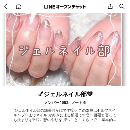
Go
share
se
back
to
home
💅ジェルネイル部💜
メンバー 1552
ノート 6
ジェルネイル部の部長おかばです🫡✨ この部屋はセルフネイ
ル〜プロまでネイル が好きによる部活です👌✨ 部活と言って
も決まりは平和に想いやりを 持つこと！くらいで、 基本的に
は 💜自分のネイルを投稿しよう！ これ自体がネイルのカタロ
グにしていこう！（使った物とかも紹介してあげると皆んなが