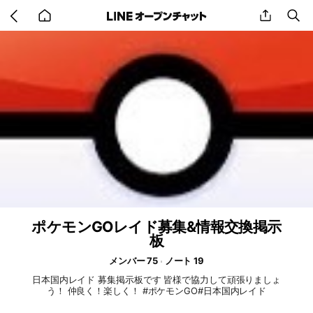
Go
share
se
back
to
home
ポケモンGOレイド募集&情報交換掲示
板
メンバー 75
ノート 19
日本国内レイド 募集掲示板です 皆様で協力して頑張りましょ
う！ 仲良く！楽しく！ #ポケモンGO#日本国内レイド