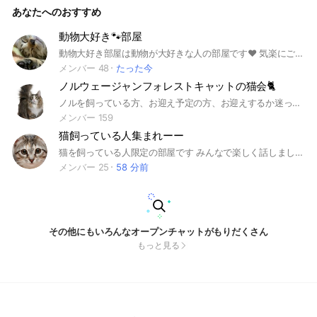
あなたへのおすすめ
動物大好き🐾部屋
動物大好き部屋は動物が大好きな人の部屋です♥️ 気楽にご参加ください💕お待ちしています💕新規メンバーさまは中学生以上の方が参加できます‼️ 入室されましたらご挨拶でお声掛けしてくださると嬉しいです💓 勧誘、なりすまし、荒らし行為など迷惑行為は即強制退会になります🙅‍♀️‼️
メンバー 48
たった今
ノルウェージャンフォレストキャットの猫会🐈
ノルを飼っている方、お迎え予定の方、お迎えするか迷ってる方、情報交換やうちの子自慢しましょう❤️
メンバー 159
猫飼っている人集まれーー
猫を飼っている人限定の部屋です みんなで楽しく話しましょう！！ 雑談OKでも猫関連でね
メンバー 25
58 分前
その他にもいろんなオープンチャットがもりだくさん
もっと見る