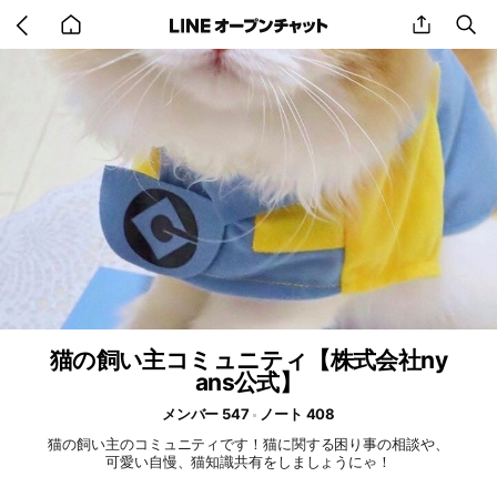
Go
share
se
back
to
home
猫の飼い主コミュニティ【株式会社ny
ans公式】
メンバー 547
ノート 408
猫の飼い主のコミュニティです！猫に関する困り事の相談や、
可愛い自慢、猫知識共有をしましょうにゃ！