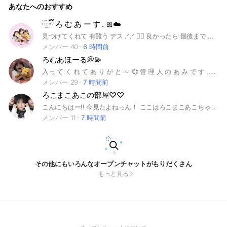
あなたへのおすすめ
トも たくさん！ このオプではポイント制だよ ポイントを貯め
るには宣伝をして人を連れてきてくれると10ポイントゲットで
きるよ ポイントが多ければ多いほど副官応募した時に副官に
‪⿻‬ྀི ろ む あ ー す . 🎀︎︎︎︎☁️
なれる確率が上がるよ そのためにこのオプに入ったら「だれ
見つけてくれて 有難う デス .ᐟ‪‪‬.ᐟ‪‪‬ 😵‍💫 良かったら 最後まで 見ていって くれたら うれしぃ デス . 🥹 ୨୧ ＠ྀི _ ル ｰ ル 説明 . 📖ྀིꔛ‬ 女の仔 のみ デス (⁎ᴗ͈ˬᴗ͈⁎) 男性 の 方 すみません . 😖‪💧‬ 大人女性の参加もありです !! ｵﾌﾟの 雰囲気 が 悪く なるような 言葉 や 悪口 など 人を気づつける 言葉 だけ は やめて ください .ᐟ‪‪‬.ᐟ‪‪‬ 特に ル ｰ ル は 有りません . 😵‍💫 気軽に 抜け入り できる ｵﾌﾟ を 目指して マス . 😽 あいこん ろこまこあこ 関係 で お願いします (⋆ᴗ͈ˬᴗ͈)” ねぇ ~ ル ｰ ル 簡単 でしょ ~ 😋 ୨୧ ここまで 見ましたか ~ ?? ここまで みっちゃったら もう はいる 確定 デス .ᐟ‪‪‬.ᐟ‪‪‬ 🤭 この ｵﾌﾟ の 一員 に なっちゃいましょ . 😽 よかったら はいってみてください .ᐟ‪‪‬.ᐟ‪‪‬ 仲で ｵﾌﾟ 一同 お待ちして マス . (⋆ᴗ͈ˬᴗ͈)” ୨୧ 通知多い日.🈶 体験マーク.🈚️ 休憩時間. ６:３０ ~ ２３:００ 作成日.２０２６．６．１３ 管理人. るの 代理管理人. ふわり 副官理人. ふわり りいの ゆま ୨୧ #ろこまこあこ #ろむあ #なにぷあらに #ろむあーす #ろむあす #雰囲気 目標人数 . １００人達成🎉 みんなにとって素敵なオフになりますように 🍀♡ この ｵﾌﾟ の 雰囲気 パクリ 参考 ✋🏻🆖 デス .ᐟ‪‪‬.ᐟ‪‪‬
に誘われた〜？」って聞かれます！ リンク貼るの❌‼︎‼︎ 副官に
なるためには理由と管理人と仲良くなるだけ！ 管理人がこの
メンバー 40
6 時間前
人いいと思ったらすぐ副官にしちゃうくらい管理人は甘いです
ろむあほーる💭💫
（美味しい方の甘いじゃないよ w） だからって甘くみたら困
りまっせ〜 まぁとにかく面白いから入ってみな！ ルール説明
入っ て く れ て あ り が と ～ 💞 管 理 人 の あ み で す ,,!! 《 こ の お ぷ の 簡 単 な る - る 説 明 》 💚 荒 ら し ･ 悪 口 ･ 暴 言 ･ ろ こ ま こ あ こ の あ ん ち ❌ 💜 宣 伝 目 的 の 入 会 ❌ 💙 こ ちゃ な ど の 交 換 ❌ 💚 詳 し す ぎ る 個 人 情 報 の 公 開 ❌ 💜 ろ こ ま こ あ こ の ア イ コ ン ⭕️ 💙 た め ぐ ち ⭕️ 《 抜 け る 時 の る - る 》 💚 宣 伝 3 回 or 人 を 3 人 連 れ て く る 💜 1 人 は 絶 対 つ れ て く る 楽 し く す ご そっ,,.ᐟ #ろこまこあこチャンネル #ろこ #まこ #あこ #ろこんず #まこんず #あこんず #ろこまこあこんず #YouTuber
に入るよん ルールは簡単だよ〜 ルールは即抜け❌無言抜け❌
メンバー 29
7 時間前
荒らし❌ ここのオプは反応を大事にしてます！ アイコンはろ
ろこまこあこの部屋♡♡
こまこあこ関係にしてね 男の子はこのマークをつけてね↓
🚲 入ってすぐ抜けたいならルー
こんにちはー!! 今見たよねっん！ ここはろこまこあこちゃんを知ってる子 大好きな子が集まる場所だよ!!少しでも気になったら下のルールを見て欲しいなぁ!! ①即抜けはしない！これはみんな× 当たり前だよねぇ( ¨̮ )(圧) ②既読無視× 既読無視派絶対だめ！ せめてリアクションはしようねー!! ③体験マーク 体験にしたければ、💚💜💙のマークをつけてね！期間は三日間！その後も楽しいって思ってくれたらずっといてほしいな💕 ④抜ける時1人このオプに連れてくるor友達とかに宣伝を3回すること！ ⑤休憩時間これは新しいルールです! 休憩時間 夜10時〰️7時朝までです!! この間はオプでお話禁止とします!! 最後このオプのルール守りますか?! えらいえらい!! それでは!!緑を押そうかね！
ルをして入った次の日に抜けてね 約束だよ 戻ってきてくれた
メンバー 11
7 時間前
子でも即抜け期間になっちゃうこともあるからねん 間違って
入っちゃったり相互の子が抜けちゃってもルールはしてから抜
けてね絶対のルール 相互の子がルールしないで抜けたからと
か関係ないです 入るときはこのルールを見てからだからね 抜
ける時はきょたしてくださいって言わんでね きょたされれば
ルールしなくていいってわけじゃないからねん まこラブroom
その他にもいろんなオープンチャットがもりだくさん
（オプ）の真似は避けてください💦 もし似せたりしたい場合
もっと見る
はゆずに聞いてからね ※共同オプは作りません 抜ける時ルール
を他の人にやってもらうのは できるだけやめてください ルー
ルは自分でやってね 詳しいことはノートで！ みんなルール守
って楽しく話そ〜 管理人はyuzuだよ【ゆず】 最後まで見てく
れてありがと 作成日 2025 .8 .28 1個目 2024 .9.24