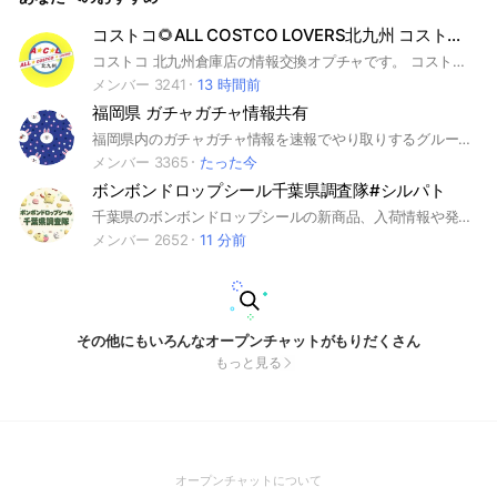
コストコ🌻ALL COSTCO LOVERS北九州 コストコ情報満載❤
コストコ 北九州倉庫店の情報交換オプチャです。 コストコのあれこれ、㊙️情報まで盛りだくさん😆
メンバー 3241
13 時間前
福岡県 ガチャガチャ情報共有
福岡県内のガチャガチャ情報を速報でやり取りするグループです。 #ガチャガチャ #ガチャ #ガシャ #カプセルトイ
メンバー 3365
たった今
ボンボンドロップシール千葉県調査隊#シルパト
千葉県のボンボンドロップシールの新商品、入荷情報や発見情報などをみんなで調査するオプチャ #シル活 #ボンドロ
メンバー 2652
11 分前
その他にもいろんなオープンチャットがもりだくさん
もっと見る
(Open
オープンチャットについて