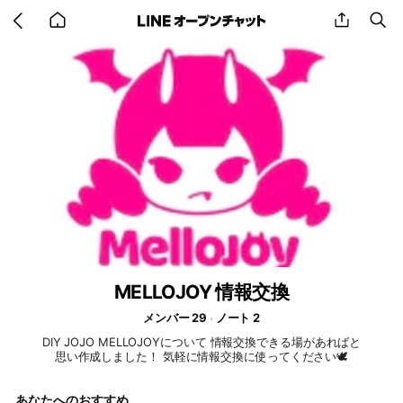
Go
share
se
back
to
home
MELLOJOY 情報交換
メンバー 29
ノート 2
DIY JOJO MELLOJOYについて 情報交換できる場があればと
思い作成しました！ 気軽に情報交換に使ってください🕊️
あなたへのおすすめ