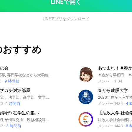
LINEで開く
LINEアプリをダウンロード
のおすすめ
の会
大学, 短大, 高専, 専門学校などから大学編入予定の受験生や編入の経験者で集まって質問や相談などの情報共有をしましょう！社会人の方も歓迎です！
0
9 時間前
メンバー 1134
学ガチ対策部屋
春から成蹊大学
慶應の経済学部、法学部、商学部、文学部、SFCを目指している方向け #慶應 #慶応 #勉強 #数学 #英語 #世界史 #日本史 #地理 #小論文 #慶應経済 #慶應法学部 #慶應商学部 #慶應文学部 #慶應SFC
70
1 時間前
メンバー 1434
4 
全学部) 在学生の集い
立教大学の学生が情報交換、履修相談等をするOCです。サークル等の宣伝も🙆‍♀️です。※ルールは変更される恐れあり。2023/9/20〜#立教大学 #大学生 #St.Paul #異文化コミュニケーション学部 #経営学部 #法学部 #現代心理学部 #コミュニティ福祉 #コミュニティ政策 #GLAP #文学部 #経済学部 #理学部 #現代心理学部 #スポーツウェルネス学部 #社会学部 #GMARCH #MARCH
12
3 時間前
メンバー 1443
8 