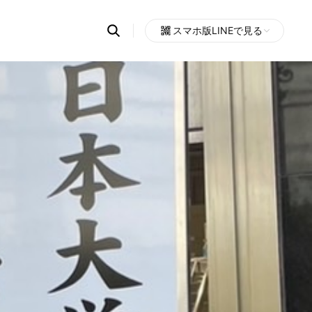
Search
スマホ版LINEで見る
OpenChats
Open
or
search
messages
area