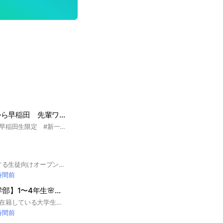
あつまれ！＃春から早稲田 先輩ワセジョが質問に答えます🎓
＃春から早稲田 ＃早稲田生限定 #新一年生
2026年度から入学する生徒向けオープンチャット Note誘導等の行為や、学内で公認されていないインカレサークルへの勧誘は禁止します。 #春から成蹊
時間前
【法政大学 社会学部】1〜4年生🌸（履修・授業・サークル）｜CAPS
法政大学社会学部に在籍している大学生向けのオープンチャットです🥳 授業やサークル、ゼミなどの情報共有に是非是非ご活用ください🎉 #法政大学 #社会学部 #大学 #CAMPANION
時間前