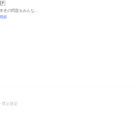
🇵
大学受験レベルの日本史の問題をみんなで出し合いましょう。そして賢くなりましょう。一問一答形式でも、記述でも、何でも問題を出し合える自由な語り場です。 #日本史 #勉強 #大学受験 #一問一答 #合格
時間前
(Open
ト禁止規定
in
a
new
window)