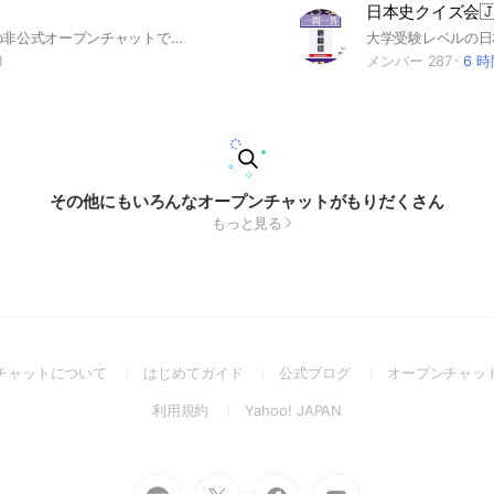
日本史クイズ会🇯
亜細亜大学の非公式オープンチャットです。 履修から恋愛まで大学内の相談なら何でもOKです！ #亜細亜大学
1
メンバー 287
6 
その他にもいろんなオープンチャットがもりだくさん
もっと見る
(Open
(Open
(Open
チャットについて
はじめてガイド
公式ブログ
オープンチャッ
in
in
in
(Open
(Open
利用規約
Yahoo! JAPAN
a
a
a
in
in
new
new
new
a
a
window)
window)
window)
new
new
Go
Go
Go
Go