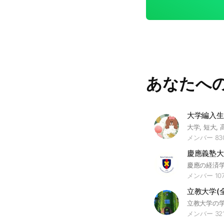
あなたへ
大学編入生
メンバー 83
慶應義塾大
メンバー 10
立教大学(
メンバー 32